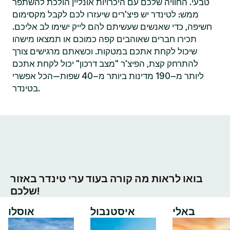
טבעי. החוויה שלכם עם היכרויות אונליין הולכת להשתפר
ממש: לטינדר יש פיצ'רים שיעזרו לכם לקבל מקסימום
חשיפה, כדי שאנשים שעשיתם להם לייק ישימו לב אליכם.
תכירו חברים שאוהבים קפה כמוכם או תמצאו מישהו
שיכול לקחת אתכם במטקות. וכשאתם מרגישים צורך
להתרחק קצת, הפיצ'ר "מצב דרכון" יכול לקחת אתכם
ליותר מ–190 מדינות ביותר מ–40 שפות—הכל אפשרי
בטינדר.
בואו לראות מה קורה בעוד ערי טינדר באזור
שלכם!
באלי
איסטנבול
אוסלו