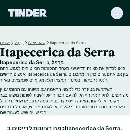
ד
ף
ה
ב
י
Itapecerica da Serra
סאו פאולו
בְּרָזִיל
יעדים
ת
Itapecerica da Serra
ש
ל
ט
Itapecerica da Serra, בְּרָזִיל
י
בואו לבדוק את סצינת הדייטינג באחד המקומות הכי טובים לפגוש בהם
נ
אנשים חדשים: Itapecerica da Serra. בין אם אתם גרים כאן או מתכננים
ד
לנסוע לביקור, בטינדר תמצאו מלא מקומיים שנמצאים באזור.
ר
תשתמשו בטינדר כדי למצוא התאמה עם מישהו עם תחומי עניין
משותפים, לחקור את חיי הלילה עם חבר חדש, לשבת לשתות משהו בבר
מקומי, או ליהנות מאיזה דייט קצר בבית קפה קרוב. או שתלכו לטייל
באתרי תיירות ברחבי העיר כדי לגלות, או לגלות‑מחדש, את כל הדברים
הכי שווים שיש לעשות שם.
כמה רעיונות לדייטים בItapecerica da Serra.