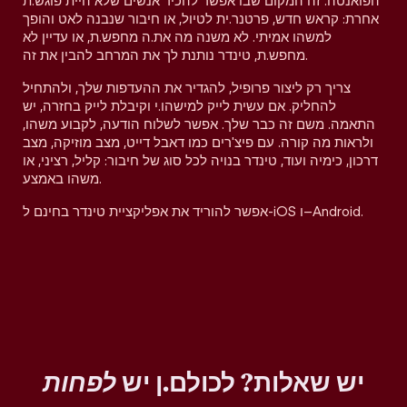
הפואנטה. זה המקום שבו אפשר להכיר אנשים שלא היית פוגש.ת
אחרת: קראש חדש, פרטנר.ית לטיול, או חיבור שנבנה לאט והופך
למשהו אמיתי. לא משנה מה את.ה מחפש.ת, או עדיין לא
מחפש.ת, טינדר נותנת לך את המרחב להבין את זה.
צריך רק ליצור פרופיל, להגדיר את ההעדפות שלך, ולהתחיל
להחליק. אם עשית לייק למישהו.י וקיבלת לייק בחזרה, יש
התאמה. משם זה כבר שלך. אפשר לשלוח הודעה, לקבוע משהו,
ולראות מה קורה. עם פיצ'רים כמו דאבל דייט, מצב מוזיקה, מצב
דרכון, כימיה ועוד, טינדר בנויה לכל סוג של חיבור: קליל, רציני, או
משהו באמצע.
אפשר להוריד את אפליקציית טינדר בחינם ל-iOS ו–Android.
יש שאלות? לכולם.ן יש
לפחות