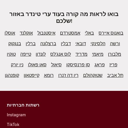
בואו לראות מה קורה בעוד ערי טינדר באזור
שלכם!
בואנוס איירס
באלי
אמסטרדם
איסטנבול
אוקלנד
אוסלו
ורשה
הלסינקי
דובאי
דבלין
ברצלונה
ברלין
בנגקוק
מלבורן
מיאמי
מדריד
לוס אנג'לס
לונדון
טייפה
טוקיו
פריז
פראג
סן פרנסיסקו
סיאול
סאו פאולו
ניו יורק
תל אביב
שטוקהולם
ריו דה ז'נרו
רומא
קייפטאון
קופנהגן
רשתות חברתיות
Instagram
TikTok