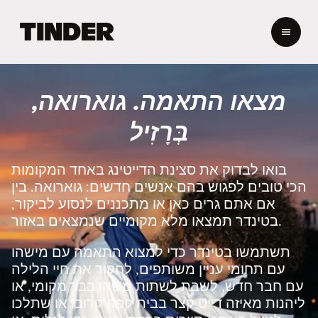
ד
ף
ה
ב
י
מצאו התאמה. גוארואה,
ת
ש
בְּרָזִיל
ל
ט
י
בואו לבדוק את סצינת הדייטינג באחד המקומות
נ
הכי טובים לפגוש בהם אנשים חדשים: גוארואה. בין
ד
אם אתם גרים כאן או מתכננים לנסוע לביקור,
ר
בטינדר תמצאו מלא מקומיים שנמצאים באזור.
תשתמשו בטינדר כדי למצוא התאמה עם מישהו
עם תחומי עניין משותפים, לחקור את חיי הלילה
עם חבר חדש, לשבת לשתות משהו בבר מקומי, או
ליהנות מאיזה דייט קצר בבית קפה קרוב. או שתלכו