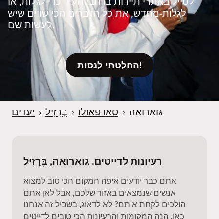
לטייל באתרי תיירות ברחבי העיר כדי לגלות, או
לגלות‑מחדש, את כל הדברים הכי שווים שיש
לעשות שם.
החלטתי לנסות!
גוארואה
›
סאו פאולו
›
בְּרָזִיל
›
יעדים
רעיונות לדייטים. גוארואה, בְּרָזִיל
אתם כבר יודעים איפה המקום הכי טוב למצוא
אנשים שנמצאים באזור שלכם, אבל לאן אתם
הולכים לקחת אותם? לא לדאוג, בשביל זה אנחנו
כאן. הנה המקומות והרעיונות הכי טובים לדייטים