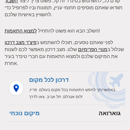
קודם כל, להשתמש בטינדר זה קל. פשוט צריך ליצור
חשבון
.
תוודאו שאתם מוסיפים תחומי עניין, תמונות וביו לפרופיל כדי
להשוויץ באישיות שלכם.
!
השלב הבא הוא פשוט להתחיל
למצוא התאמות
לפני שאתם נוסעים, תוכלו להשתמש ב
פיצ'ר מצב דרכון
שכלול ב
מנויי הפרימיום
שלנו. מצב דרכון מאפשר לכם לשנות
את המיקום שלכם ולמצוא התאמות עם חברי טינדר בעיר
אחרת.
דרכון לכל מקום
באפשרותך לחפש התאמות בכל מקום בעולם. פריז,
לוס אנג'לס, תל אביב. צאו לדרך!
גוארואה
מיקום נוכחי