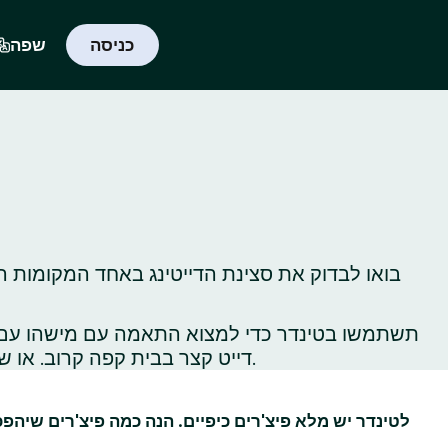
כניסה
שפה
בואו לבדוק את סצינת הדייטינג באחד המקומות הכ
תשתמשו בטינדר כדי למצוא התאמה עם מישהו עם תח
דייט קצר בבית קפה קרוב. או שתלכו לטייל באתרי תיירות ברחבי העיר כדי לגלות, או לגלות‑מחדש, את כל הדברים הכי שווים שיש לעשות שם.
לטינדר יש מלא פיצ'רים כיפיים. הנה כמה פיצ'רים שיהפ