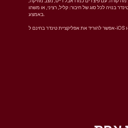
מה קורה. עם פיצ'רים כמו דאבל דייט, מצב מוזיקה,
טינדר בנויה לכל סוג של חיבור: קליל, רציני, או משהו
באמצע.
A.