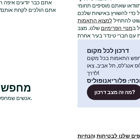
אתם כבר יודעים איפה ה
תוודאו שאתם מוסיפים תחומי
אתם הולכים לקחת אותם? ל
שוט להתחיל
למצוא התאמות
 ב
מנויי הפרימיום
שלנו. מצב
דרכון לכל מקום
פש התאמות בכל מקום
וס אנג'לס, תל אביב. צאו
לדרך!
כחי
:
פלוריאנופוליס
מחפשים
מה זה מצב דרכון?
אנשים שמחפשים שם חברי טינדר רווקים בדרך כלל בודקים גם בערים האלה.
ים שלנו לבטיחות
ו
הנחיות