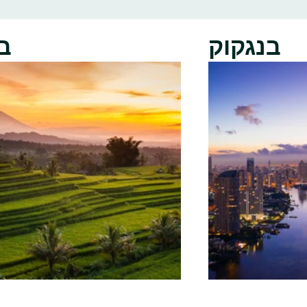
בנגקוק
ב