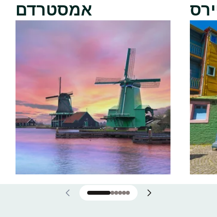
ירס
אמסטרדם