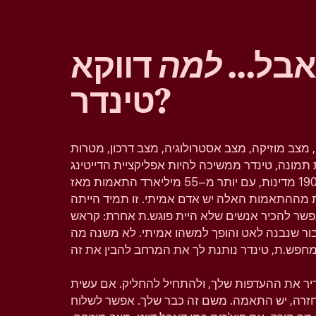
 אבל…
למה
דווקא
טינדר?
, מצב מוזיקה, מצב אסטרולוגיה, מצב דרכון, מטרות
תמונה, טינדר ממשיכה להיות אפליקציית הדייטינג
הפופולרית בעולם וזמינה ב–190 מדינות, עם יותר מ–55 מיליארד התאמות מאז
 מההתאמות האלה יש אדם אמיתי. זו תמיד הייתה
פשר להכיר אנשים שלא היית פוגש.ת אחרת: קראש
יבור שנבנה לאט והופך למשהו אמיתי. לא משנה מה
גדיר את ההעדפות שלך, ולהתחיל להחליק. אם עשית
 בחזרה, יש התאמה. משם זה כבר שלך. אפשר לשלוח