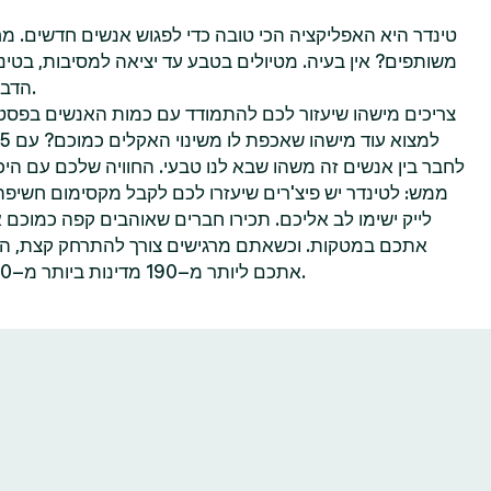
טינדר היא האפליקציה הכי טובה כדי לפגוש אנשים חדשים. מח
משותפים? אין בעיה. מטיולים בטבע עד יציאה למסיבות, בטינ
הדברים שאתם הכי נהנים לעשות.
צריכים מישהו שיעזור לכם להתמודד עם כמות האנשים בפסטי
לחבר בין אנשים זה משהו שבא לנו טבעי. החוויה שלכם עם היכר
ממש: לטינדר יש פיצ'רים שיעזרו לכם לקבל מקסימום חשיפ
לייק ישימו לב אליכם. תכירו חברים שאוהבים קפה כמוכם 
אתכם במטקות. וכשאתם מרגישים צורך להתרחק קצת, הפיצ
אתכם ליותר מ–190 מדינות ביותר מ–40 שפות—הכל אפשרי בטינדר.