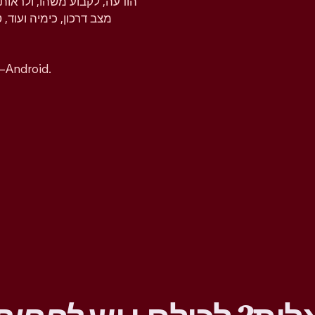
הודעה, לקבוע משהו, ולראות 
מצב דרכון, כימיה ועוד, 
אפשר להוריד את אפליקציית טינדר בחינם ל-iOS ו–ndroid