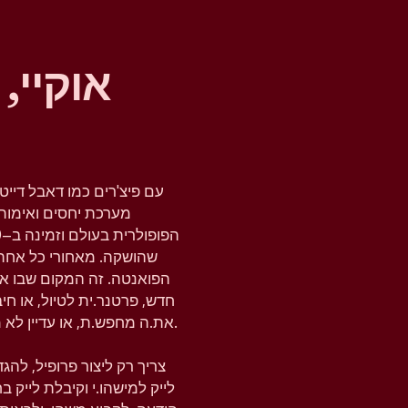
אוקיי,
עם פיצ'רים כמו דאבל דייט
מערכת יחסים ואימות 
שהושקה. מאחורי כל אחת
הפואנטה. זה המקום שבו א
חדש, פרטנר.ית לטיול, או ח
את.ה מחפש.ת, או עדיין לא מחפש.ת, טינדר נותנת לך את המרחב להבין את זה.
צריך רק ליצור פרופיל, לה
לייק למישהו.י וקיבלת לייק