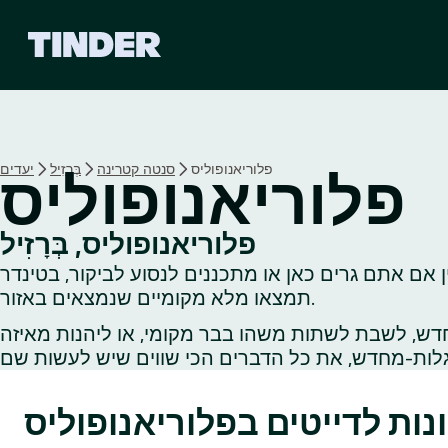
ד
ף
ה
ב
י
ת
ש
פלוריאנופוליס
סנטה קטרינה
בְּרָזִיל
יעדים
פלוריאנופוליס
ל
ט
י
פלוריאנופוליס, בְּרָזִיל
נ
 אם אתם גרים כאן או מתכננים לנסוע לביקור, בטינדר
ד
ר
תמצאו מלא מקומיים שנמצאים באזור.
דש, לשבת לשתות משהו בבר מקומי, או ליהנות מאיזה