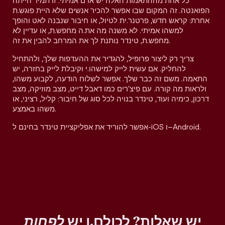
כל אחת מההתאמות האלה יש אדם אמיתי. זו תמיד הייתה
הפואנטה. זה המקום שבו אפשר להכיר אנשים שלא היית פוגש.ת
אחרת: קראש חדש, פרטנר.ית לטיול, או חיבור שנבנה לאט והופך
למשהו אמיתי. לא משנה מה את.ה מחפש.ת, או עדיין לא
מחפש.ת, טינדר נותנת לך את המרחב להבין את זה.
צריך רק ליצור פרופיל, להגדיר את ההעדפות שלך, ולהתחיל
להחליק. אם עשית לייק למישהו.י וקיבלת לייק בחזרה, יש
התאמה. משם זה כבר שלך. אפשר לשלוח הודעה, לקבוע משהו,
ולראות מה קורה. עם פיצ'רים כמו דאבל דייט, מצב מוזיקה, מצב
דרכון, כימיה ועוד, טינדר בנויה לכל סוג של חיבור: קליל, רציני, או
משהו באמצע.
אפשר להוריד את אפליקציית טינדר בחינם ל-iOS ו–Android.
יש שאלות? לכולם.ן יש
לפחות