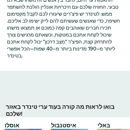
התאמות עד היום, לחבר בין אנשים זה משהו שבא לנו
טבעי. החוויה שלכם עם היכרויות אונליין הולכת להשתפר
ממש: לטינדר יש פיצ'רים שיעזרו לכם לקבל מקסימום
חשיפה, כדי שאנשים שעשיתם להם לייק ישימו לב אליכם.
תכירו חברים שאוהבים קפה כמוכם או תמצאו מישהו
שיכול לקחת אתכם במטקות. וכשאתם מרגישים צורך
להתרחק קצת, הפיצ'ר "מצב דרכון" יכול לקחת אתכם
ליותר מ–190 מדינות ביותר מ–40 שפות—הכל אפשרי
בטינדר.
בואו לראות מה קורה בעוד ערי טינדר באזור
שלכם!
באלי
איסטנבול
אוסלו