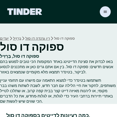
ד
ף
ה
ב
י
ספוקה דו סול
ריו גרנדה דו סול
בְּרָזִיל
יעדים
ת
ספוקה דו סול
ש
ל
ט
ספוקה דו סול, בְּרָזִיל
י
בואו לבדוק את סצינת הדייטינג באחד המקומות הכי טובים לפגוש בהם
נ
אנשים חדשים: ספוקה דו סול. בין אם אתם גרים כאן או מתכננים לנסוע
ד
לביקור, בטינדר תמצאו מלא מקומיים שנמצאים באזור.
ר
תשתמשו בטינדר כדי למצוא התאמה עם מישהו עם תחומי עניין
משותפים, לחקור את חיי הלילה עם חבר חדש, לשבת לשתות משהו בבר
מקומי, או ליהנות מאיזה דייט קצר בבית קפה קרוב. או שתלכו לטייל
באתרי תיירות ברחבי העיר כדי לגלות, או לגלות‑מחדש, את כל הדברים
הכי שווים שיש לעשות שם.
כמה רעיונות לדייטים בספוקה דו סול.