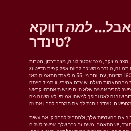
 אבל…
למה
דווקא
טינדר?
, מצב מוזיקה, מצב אסטרולוגיה, מצב דרכון, מטרות
תמונה, טינדר ממשיכה להיות אפליקציית הדייטינג
הפופולרית בעולם וזמינה ב–190 מדינות, עם יותר מ–55 מיליארד התאמות מאז
 מההתאמות האלה יש אדם אמיתי. זו תמיד הייתה
פשר להכיר אנשים שלא היית פוגש.ת אחרת: קראש
יבור שנבנה לאט והופך למשהו אמיתי. לא משנה מה
גדיר את ההעדפות שלך, ולהתחיל להחליק. אם עשית
 בחזרה, יש התאמה. משם זה כבר שלך. אפשר לשלוח