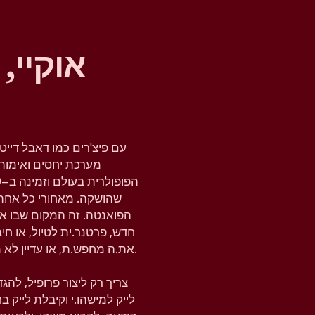
אוקיי,
עם פיצ'רים כמו דאבל דייט
מערכת יחסים ואימות 
שהושקה. מאחורי כל אחת
הפואנטה. זה המקום שבו א
חדש, פרטנר.ית לטיול, או ח
את.ה מחפש.ת, או עדיין לא מחפש.ת, טינדר נותנת לך את המרחב להבין את זה.
צריך רק ליצור פרופיל, לה
לייק למישהו.י וקיבלת לייק