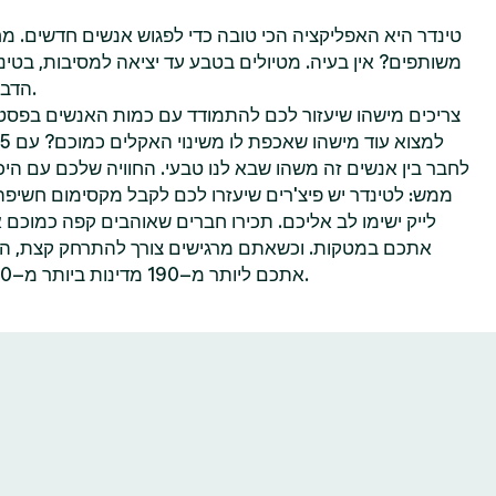
טינדר היא האפליקציה הכי טובה כדי לפגוש אנשים חדשים. מח
משותפים? אין בעיה. מטיולים בטבע עד יציאה למסיבות, בטינ
הדברים שאתם הכי נהנים לעשות.
צריכים מישהו שיעזור לכם להתמודד עם כמות האנשים בפסטי
לחבר בין אנשים זה משהו שבא לנו טבעי. החוויה שלכם עם היכר
ממש: לטינדר יש פיצ'רים שיעזרו לכם לקבל מקסימום חשיפ
לייק ישימו לב אליכם. תכירו חברים שאוהבים קפה כמוכם 
אתכם במטקות. וכשאתם מרגישים צורך להתרחק קצת, הפיצ
אתכם ליותר מ–190 מדינות ביותר מ–40 שפות—הכל אפשרי בטינדר.