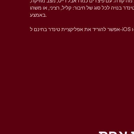
מה קורה. עם פיצ'רים כמו דאבל דייט, מצב מוזיקה,
טינדר בנויה לכל סוג של חיבור: קליל, רציני, או משהו
באמצע.
A.