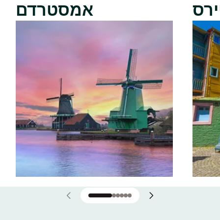
ירס
אמסטרדם