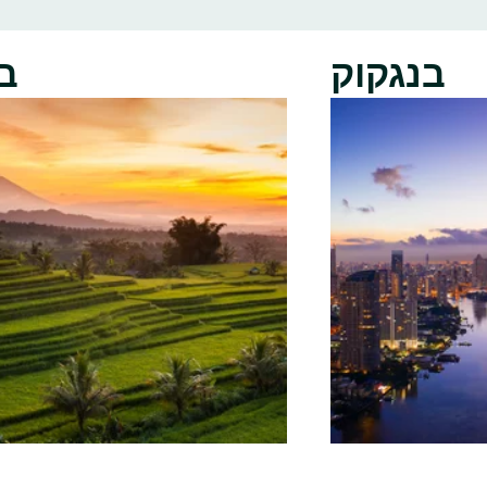
בנגקוק
ב