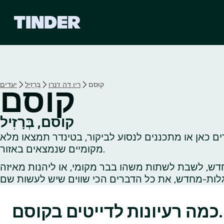
ד
ף
ה
ב
י
ת
ש
קוסם
ריו דה ז'נרו
בְּרָזִיל
יעדים
קוסם
ל
ט
י
קוסם, בְּרָזִיל
נ
ם כאן או מתכננים לנסוע לביקור, בטינדר תמצאו מלא
ד
ר
מקומיים שנמצאים באזור.
דש, לשבת לשתות משהו בבר מקומי, או ליהנות מאיזה
כמה רעיונות לדייטים בקוסם.