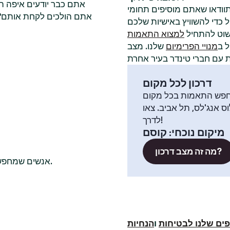
אתם כבר יודעים איפה ה
תוודאו שאתם מוסיפים תחומי
אתם הולכים לקחת אותם? ל
שוט להתחיל
למצוא התאמות
 ב
מנויי הפרימיום
שלנו. מצב
דרכון לכל מקום
פש התאמות בכל מקום
וס אנג'לס, תל אביב. צאו
לדרך!
מיקום נוכחי
:
קוסם
מה זה מצב דרכון?
אנשים שמחפשים שם חברי טינדר רווקים בדרך כלל בודקים גם בערים האלה.
ים שלנו לבטיחות
ו
הנחיות