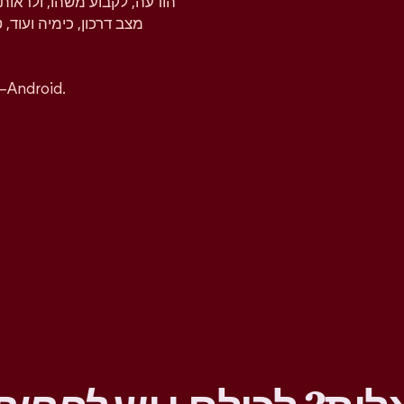
הודעה, לקבוע משהו, ולראות 
מצב דרכון, כימיה ועוד, 
אפשר להוריד את אפליקציית טינדר בחינם ל-iOS ו–ndroid