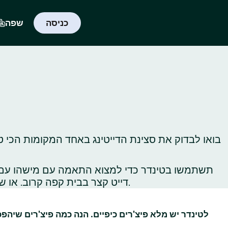
כניסה
שפה
בואו לבדוק את סצינת הדייטינג באחד המקומות הכי ט
תשתמשו בטינדר כדי למצוא התאמה עם מישהו עם תח
דייט קצר בבית קפה קרוב. או שתלכו לטייל באתרי תיירות ברחבי העיר כדי לגלות, או לגלות‑מחדש, את כל הדברים הכי שווים שיש לעשות שם.
לטינדר יש מלא פיצ'רים כיפיים. הנה כמה פיצ'רים שיהפ