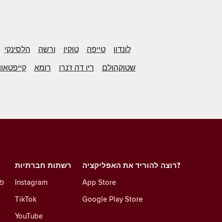
לונדון
טייפה
טוקיו
ורשה
הלסינקי
שטוקהולם
ריו דה ז'נרו
רומא
קייפטאון
רוצה להוריד את האפליקציה?
רשתות חברתיות
App Store
Instagram
פו
TikTok
Google Play Store
YouTube