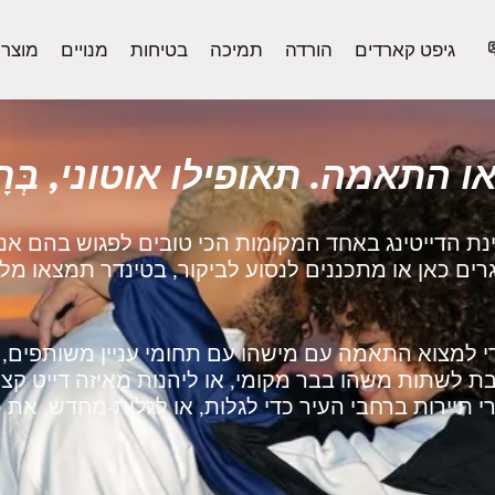
גיפט קארדים
הורדה
תמיכה
בטיחות
מנויים
מוצר
 התאמה. תאופילו אוטוני, בְּרָז
נת הדייטינג באחד המקומות הכי טובים לפגוש בהם אנ
 גרים כאן או מתכננים לנסוע לביקור, בטינדר תמצאו מ
 למצוא התאמה עם מישהו עם תחומי עניין משותפים, ל
 לשתות משהו בבר מקומי, או ליהנות מאיזה דייט קצר
 תיירות ברחבי העיר כדי לגלות, או לגלות‑מחדש, את כ