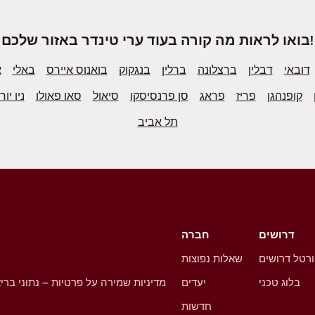
בואו לראות מה קורה בעוד ערי טינדר באזור שלכם!
דובאי
דבלין
ברצלונה
ברלין
בנגקוק
בואנוס איירס
באלי
א
קופנהגן
פריז
פראג
סן פרנסיסקו
סיאול
סאו פאולו
ניו יור
תל אביב
דרושים
חברה
רטל דרושים
שאלות נפוצות
בלוג טכני
יעדים
מדיניות שמירה על פרטיות – נתוני ברי
חדשות