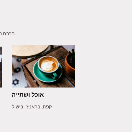
הרבה פעמים חברי טינדר מוצאים תחומי עניין משותפים להם ולחברי קהילה אחרים. הנה כמה תחומי עניין נפוצים:
אוכל ושתייה
קפה, בראנץ', בישול