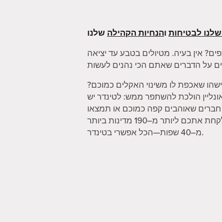
שלנו לבטיחות
ו
הנחיות הקהילה
ים? אין בעיה. מטיולים בטבע עד יציאה
שהו שאכפת לו משינוי האקלים כמוכם?
 אונליין הולכת להשתפר ממש: לטינדר יש
ו חברים שאוהבים קפה כמוכם או תמצאו
מישהו שיכול לקחת אתכם במטקות. וכשאתם מרגישים צורך להתרחק קצת, הפיצ'ר "מצב דרכון" יכול לקחת אתכם ליותר מ–190 מדינות ביותר
מ–40 שפות—הכל אפשרי בטינדר.