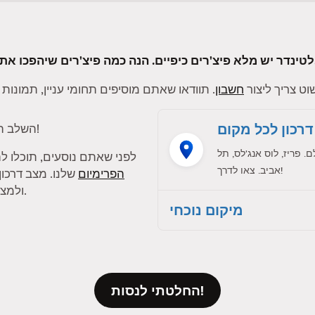
ם בטינדר לטובה פי אלף.
ט צריך ליצור
חשבון
דרכון לכל מקום
!
השלב ה
פריז, לוס אנג'לס, תל
לפני שאתם נוסעים, תוכלו 
אביב. צאו לדרך!
הפרימיום
שלנו. מצב דרכו
ולמצוא התאמות עם חברי טינדר בעיר אחרת.
מיקום נוכחי
החלטתי לנסות!