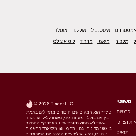
מסטרדם
איסטנבול
אוקלנד
אוסלו
ק
מלבורן
מיאמי
מדריד
לוס אנג'לס
משפטי
© 2026 Tinder LLC
פרטיות
טינדר הוא המקום שבו חיבורים מתחילים באמת,
בין אם בא לך משהו רציני, משהו קליל, או משהו
אות הצרכן
שעוד לא ממש נסגרת עליו. האפליקציה זמינה
ב–190 מדינות, עם יותר מ–55 מיליארד התאמות
תנאים
שנוצרו, והיא אפליקציית ההיכרויות הפופולרית