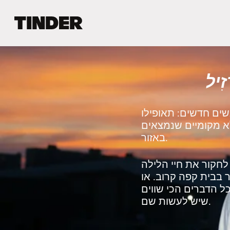
ד
ף
ה
ב
י
ִיל
ת
ש
ל
ט
שים חדשים: תאופילו
י
לא מקומיים שנמצאים
נ
באזור.
ד
ר
חקור את חיי הלילה
 בבית קפה קרוב. או
ל הדברים הכי שווים
שיש לעשות שם.