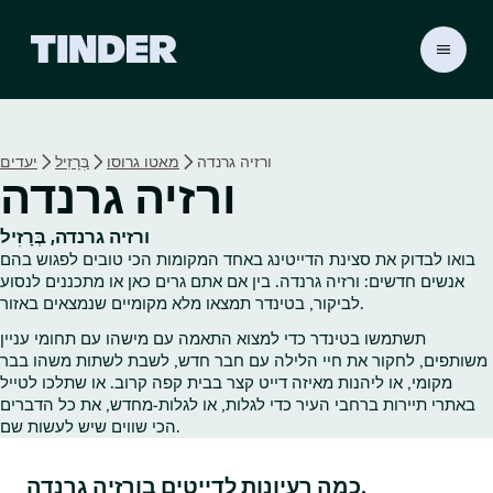
ד
ף
ה
ב
י
ורזיה גרנדה
מאטו גרוסו
בְּרָזִיל
יעדים
ת
ורזיה גרנדה
ש
ל
ט
ורזיה גרנדה, בְּרָזִיל
י
בואו לבדוק את סצינת הדייטינג באחד המקומות הכי טובים לפגוש בהם
נ
אנשים חדשים: ורזיה גרנדה. בין אם אתם גרים כאן או מתכננים לנסוע
ד
לביקור, בטינדר תמצאו מלא מקומיים שנמצאים באזור.
ר
תשתמשו בטינדר כדי למצוא התאמה עם מישהו עם תחומי עניין
משותפים, לחקור את חיי הלילה עם חבר חדש, לשבת לשתות משהו בבר
מקומי, או ליהנות מאיזה דייט קצר בבית קפה קרוב. או שתלכו לטייל
באתרי תיירות ברחבי העיר כדי לגלות, או לגלות‑מחדש, את כל הדברים
הכי שווים שיש לעשות שם.
כמה רעיונות לדייטים בורזיה גרנדה.