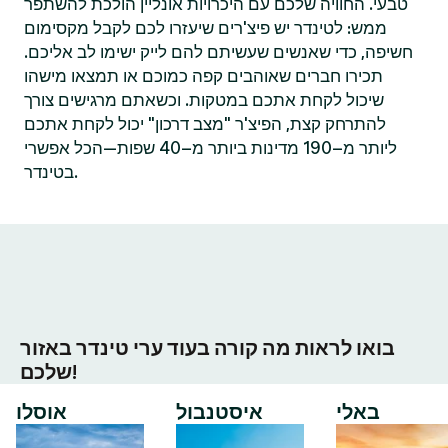
טבעי. החוויה שלכם עם היכרויות אונליין הולכת להשתפר
ממש: לטינדר יש פיצ'רים שיעזרו לכם לקבל מקסימום
חשיפה, כדי שאנשים שעשיתם להם לייק ישימו לב אליכם.
תכירו חברים שאוהבים קפה כמוכם או תמצאו מישהו
שיכול לקחת אתכם במטקות. וכשאתם מרגישים צורך
להתרחק קצת, הפיצ'ר "מצב דרכון" יכול לקחת אתכם
ליותר מ–190 מדינות ביותר מ–40 שפות—הכל אפשרי
בטינדר.
בואו לראות מה קורה בעוד ערי טינדר באזור
שלכם!
באלי
איסטנבול
אוסלו