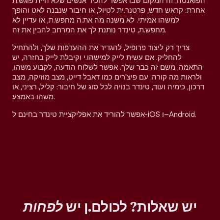
הפואנטה. זה המקום שבו אפשר להכיר אנשים שלא היית פוגש.ת
אחרת: קראש חדש, פרטנר.ית לטיול, או חיבור שנבנה לאט והופך
למשהו אמיתי. לא משנה מה את.ה מחפש.ת, או עדיין לא
מחפש.ת, טינדר נותנת לך את המרחב להבין את זה.
צריך רק ליצור פרופיל, להגדיר את ההעדפות שלך, ולהתחיל
להחליק. אם עשית לייק למישהו.י וקיבלת לייק בחזרה, יש
התאמה. משם זה כבר שלך. אפשר לשלוח הודעה, לקבוע משהו,
ולראות מה קורה. עם פיצ'רים כמו דאבל דייט, מצב מוזיקה, מצב
דרכון, כימיה ועוד, טינדר בנויה לכל סוג של חיבור: קליל, רציני, או
משהו באמצע.
אפשר להוריד את אפליקציית טינדר בחינם ל-iOS ו–Android.
יש שאלות? לכולם.ן יש
לפחות