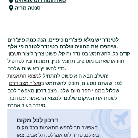
סאו חוסה דוס פנאהיס
סנטה מריה
לטינדר יש מלא פיצ'רים כיפיים. הנה כמה פיצ'רים
שיהפכו את החוויה שלכם בטינדר לטובה פי אלף.
קודם כל, להשתמש בטינדר זה קל. פשוט צריך ליצור
חשבון
.
תוודאו שאתם מוסיפים תחומי עניין, תמונות וביו לפרופיל
כדי להשוויץ באישיות שלכם.
!
השלב הבא הוא פשוט להתחיל
למצוא התאמות
לפני שאתם נוסעים, תוכלו להשתמש ב
פיצ'ר מצב דרכון
שכלול ב
מנויי הפרימיום
שלנו. מצב דרכון מאפשר לכם
לשנות את המיקום שלכם ולמצוא התאמות עם חברי
טינדר בעיר אחרת.
דרכון לכל מקום
באפשרותך לחפש התאמות בכל מקום
בעולם. פריז, לוס אנג'לס, תל אביב. צאו