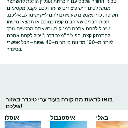
טבעי. החוויה שלכם עם היכרויות אונליין הולכת להשתפר
ממש: לטינדר יש פיצ'רים שיעזרו לכם לקבל מקסימום
חשיפה, כדי שאנשים שעשיתם להם לייק ישימו לב אליכם.
תכירו חברים שאוהבים קפה כמוכם או תמצאו מישהו
שיכול לקחת אתכם במטקות. וכשאתם מרגישים צורך
להתרחק קצת, הפיצ'ר "מצב דרכון" יכול לקחת אתכם
ליותר מ–190 מדינות ביותר מ–40 שפות—הכל אפשרי
בטינדר.
בואו לראות מה קורה בעוד ערי טינדר באזור
שלכם!
באלי
איסטנבול
אוסלו