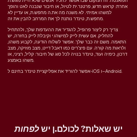
הפואנטה. זה המקום שבו אפשר להכיר אנשים שלא היית פוגש.ת
אחרת: קראש חדש, פרטנר.ית לטיול, או חיבור שנבנה לאט והופך
למשהו אמיתי. לא משנה מה את.ה מחפש.ת, או עדיין לא
מחפש.ת, טינדר נותנת לך את המרחב להבין את זה.
צריך רק ליצור פרופיל, להגדיר את ההעדפות שלך, ולהתחיל
להחליק. אם עשית לייק למישהו.י וקיבלת לייק בחזרה, יש
התאמה. משם זה כבר שלך. אפשר לשלוח הודעה, לקבוע משהו,
ולראות מה קורה. עם פיצ'רים כמו דאבל דייט, מצב מוזיקה, מצב
דרכון, כימיה ועוד, טינדר בנויה לכל סוג של חיבור: קליל, רציני, או
משהו באמצע.
אפשר להוריד את אפליקציית טינדר בחינם ל-iOS ו–Android.
יש שאלות? לכולם.ן יש
לפחות