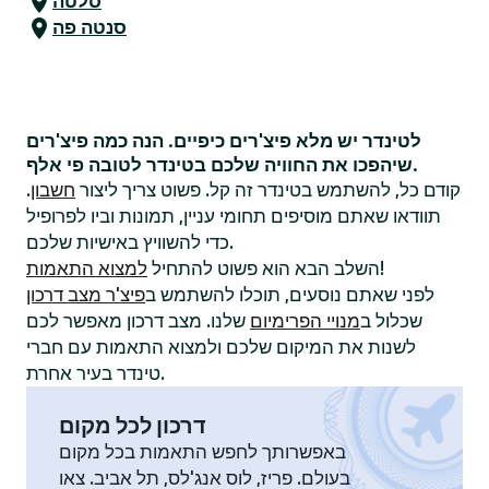
סלטה
סנטה פה
לטינדר יש מלא פיצ'רים כיפיים. הנה כמה פיצ'רים
שיהפכו את החוויה שלכם בטינדר לטובה פי אלף.
קודם כל, להשתמש בטינדר זה קל. פשוט צריך ליצור
חשבון
.
תוודאו שאתם מוסיפים תחומי עניין, תמונות וביו לפרופיל
כדי להשוויץ באישיות שלכם.
!
השלב הבא הוא פשוט להתחיל
למצוא התאמות
לפני שאתם נוסעים, תוכלו להשתמש ב
פיצ'ר מצב דרכון
שכלול ב
מנויי הפרימיום
שלנו. מצב דרכון מאפשר לכם
לשנות את המיקום שלכם ולמצוא התאמות עם חברי
טינדר בעיר אחרת.
דרכון לכל מקום
באפשרותך לחפש התאמות בכל מקום
בעולם. פריז, לוס אנג'לס, תל אביב. צאו