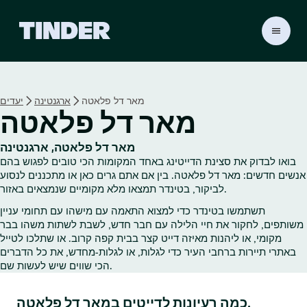
ד
ף
ה
ב
י
מאר דל פלאטה
ארגנטינה
יעדים
ת
מאר דל פלאטה
ש
ל
ט
מאר דל פלאטה, ארגנטינה
י
בואו לבדוק את סצינת הדייטינג באחד המקומות הכי טובים לפגוש בהם
נ
אנשים חדשים: מאר דל פלאטה. בין אם אתם גרים כאן או מתכננים לנסוע
ד
לביקור, בטינדר תמצאו מלא מקומיים שנמצאים באזור.
ר
תשתמשו בטינדר כדי למצוא התאמה עם מישהו עם תחומי עניין
משותפים, לחקור את חיי הלילה עם חבר חדש, לשבת לשתות משהו בבר
מקומי, או ליהנות מאיזה דייט קצר בבית קפה קרוב. או שתלכו לטייל
באתרי תיירות ברחבי העיר כדי לגלות, או לגלות‑מחדש, את כל הדברים
הכי שווים שיש לעשות שם.
כמה רעיונות לדייטים במאר דל פלאטה.