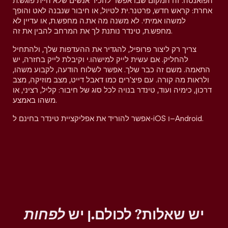
הפואנטה. זה המקום שבו אפשר להכיר אנשים שלא היית פוגש.ת
אחרת: קראש חדש, פרטנר.ית לטיול, או חיבור שנבנה לאט והופך
למשהו אמיתי. לא משנה מה את.ה מחפש.ת, או עדיין לא
מחפש.ת, טינדר נותנת לך את המרחב להבין את זה.
צריך רק ליצור פרופיל, להגדיר את ההעדפות שלך, ולהתחיל
להחליק. אם עשית לייק למישהו.י וקיבלת לייק בחזרה, יש
התאמה. משם זה כבר שלך. אפשר לשלוח הודעה, לקבוע משהו,
ולראות מה קורה. עם פיצ'רים כמו דאבל דייט, מצב מוזיקה, מצב
דרכון, כימיה ועוד, טינדר בנויה לכל סוג של חיבור: קליל, רציני, או
משהו באמצע.
אפשר להוריד את אפליקציית טינדר בחינם ל-iOS ו–Android.
יש שאלות? לכולם.ן יש
לפחות