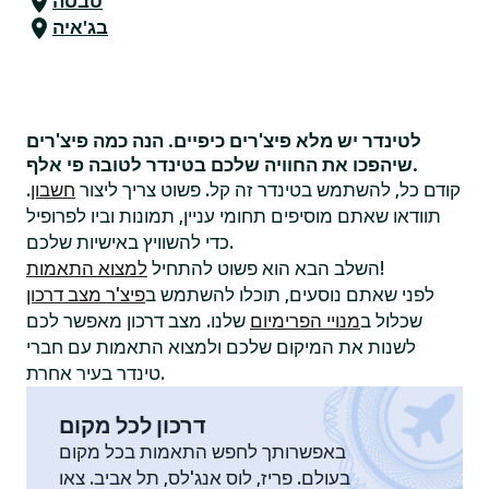
טבסה
בג'איה
לטינדר יש מלא פיצ'רים כיפיים. הנה כמה פיצ'רים
שיהפכו את החוויה שלכם בטינדר לטובה פי אלף.
קודם כל, להשתמש בטינדר זה קל. פשוט צריך ליצור
חשבון
.
תוודאו שאתם מוסיפים תחומי עניין, תמונות וביו לפרופיל
כדי להשוויץ באישיות שלכם.
!
השלב הבא הוא פשוט להתחיל
למצוא התאמות
לפני שאתם נוסעים, תוכלו להשתמש ב
פיצ'ר מצב דרכון
שכלול ב
מנויי הפרימיום
שלנו. מצב דרכון מאפשר לכם
לשנות את המיקום שלכם ולמצוא התאמות עם חברי
טינדר בעיר אחרת.
דרכון לכל מקום
באפשרותך לחפש התאמות בכל מקום
בעולם. פריז, לוס אנג'לס, תל אביב. צאו