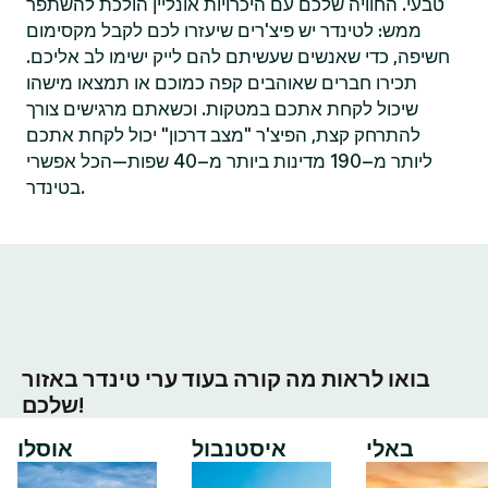
טבעי. החוויה שלכם עם היכרויות אונליין הולכת להשתפר
ממש: לטינדר יש פיצ'רים שיעזרו לכם לקבל מקסימום
חשיפה, כדי שאנשים שעשיתם להם לייק ישימו לב אליכם.
תכירו חברים שאוהבים קפה כמוכם או תמצאו מישהו
שיכול לקחת אתכם במטקות. וכשאתם מרגישים צורך
להתרחק קצת, הפיצ'ר "מצב דרכון" יכול לקחת אתכם
ליותר מ–190 מדינות ביותר מ–40 שפות—הכל אפשרי
בטינדר.
בואו לראות מה קורה בעוד ערי טינדר באזור
שלכם!
באלי
איסטנבול
אוסלו