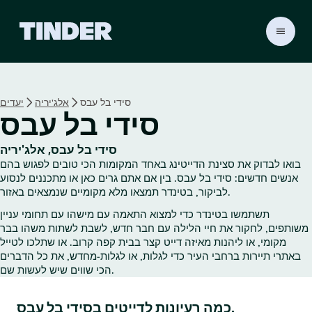
ד
ף
ה
ב
י
סידי בל עבס
אלג'יריה
יעדים
ת
סידי בל עבס
ש
ל
ט
סידי בל עבס, אלג'יריה
י
בואו לבדוק את סצינת הדייטינג באחד המקומות הכי טובים לפגוש בהם
נ
אנשים חדשים: סידי בל עבס. בין אם אתם גרים כאן או מתכננים לנסוע
ד
לביקור, בטינדר תמצאו מלא מקומיים שנמצאים באזור.
ר
תשתמשו בטינדר כדי למצוא התאמה עם מישהו עם תחומי עניין
משותפים, לחקור את חיי הלילה עם חבר חדש, לשבת לשתות משהו בבר
מקומי, או ליהנות מאיזה דייט קצר בבית קפה קרוב. או שתלכו לטייל
באתרי תיירות ברחבי העיר כדי לגלות, או לגלות‑מחדש, את כל הדברים
הכי שווים שיש לעשות שם.
כמה רעיונות לדייטים בסידי בל עבס.