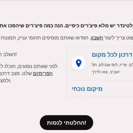
ם בטינדר לטובה פי אלף.
ט צריך ליצור
חשבון
דרכון לכל מקום
!
השלב ה
פריז, לוס אנג'לס, תל
לפני שאתם נוסעים, תוכלו 
אביב. צאו לדרך!
הפרימיום
שלנו. מצב דרכו
ולמצוא התאמות עם חברי טינדר בעיר אחרת.
מיקום נוכחי
החלטתי לנסות!