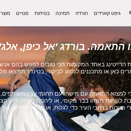
גיפט קארדים
הורדה
תמיכה
בטיחות
מנויים
מוצר
התאמה. בורדג 'אל כיפן, אלג'
ת הדייטינג באחד המקומות הכי טובים לפגוש בהם אנשי
גרים כאן או מתכננים לנסוע לביקור, בטינדר תמצאו מ
 למצוא התאמה עם מישהו עם תחומי עניין משותפים, ל
 לשתות משהו בבר מקומי, או ליהנות מאיזה דייט קצר
 תיירות ברחבי העיר כדי לגלות, או לגלות‑מחדש, את כ