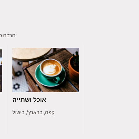
הרבה פעמים חברי טינדר מוצאים תחומי עניין משותפים להם ולחברי קהילה אחרים. הנה כמה תחומי עניין נפוצים:
אוכל ושתייה
קפה, בראנץ', בישול