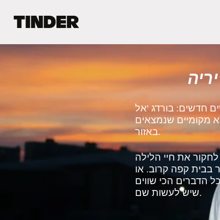
ד
ף
ה
ב
י
יריה
ת
ש
ל
ט
ם חדשים: בורדג 'אל
י
לא מקומיים שנמצאים
נ
באזור.
ד
ר
חקור את חיי הלילה
 בבית קפה קרוב. או
ל הדברים הכי שווים
שיש לעשות שם.