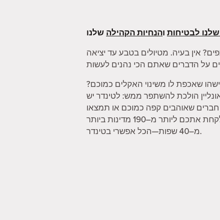
שלנו לבטיחות
ו
הנחיות הקהילה
ים? אין בעיה. מטיולים בטבע עד יציאה
שהו שאכפת לו משינוי האקלים כמוכם?
 אונליין הולכת להשתפר ממש: לטינדר יש
ו חברים שאוהבים קפה כמוכם או תמצאו
מישהו שיכול לקחת אתכם במטקות. וכשאתם מרגישים צורך להתרחק קצת, הפיצ'ר "מצב דרכון" יכול לקחת אתכם ליותר מ–190 מדינות ביותר
מ–40 שפות—הכל אפשרי בטינדר.