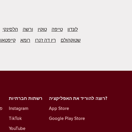
לונדון
טייפה
טוקיו
ורשה
הלסינקי
שטוקהולם
ריו דה ז'נרו
רומא
קייפטאון
רוצה להוריד את האפליקציה?
רשתות חברתיות
App Store
Instagram
פו
TikTok
Google Play Store
YouTube