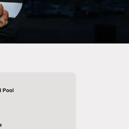
d Pool
e