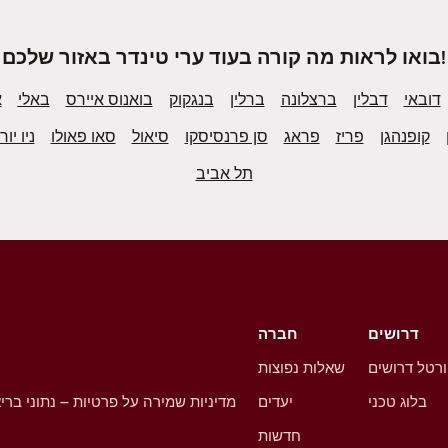
בואו לראות מה קורה בעוד ערי טינדר באזור שלכם!
דובאי
דבלין
ברצלונה
ברלין
בנגקוק
בואנוס איירס
באלי
א
קופנהגן
פריז
פראג
סן פרנסיסקו
סיאול
סאו פאולו
ניו יור
תל אביב
דרושים
חברה
רטל דרושים
שאלות נפוצות
בלוג טכני
יעדים
מדיניות שמירה על פרטיות – נתוני ברי
חדשות