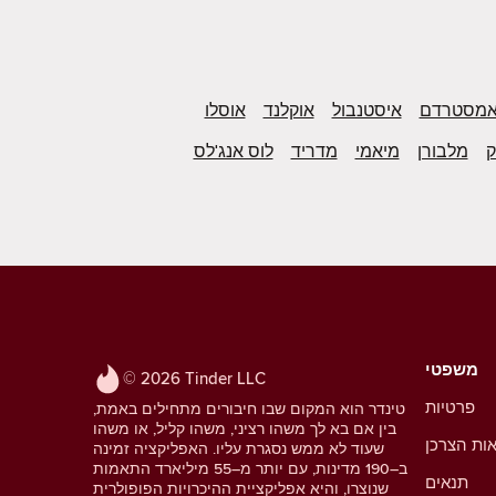
מסטרדם
איסטנבול
אוקלנד
אוסלו
ק
מלבורן
מיאמי
מדריד
לוס אנג'לס
משפטי
© 2026 Tinder LLC
פרטיות
טינדר הוא המקום שבו חיבורים מתחילים באמת,
בין אם בא לך משהו רציני, משהו קליל, או משהו
אות הצרכן
שעוד לא ממש נסגרת עליו. האפליקציה זמינה
ב–190 מדינות, עם יותר מ–55 מיליארד התאמות
תנאים
שנוצרו, והיא אפליקציית ההיכרויות הפופולרית