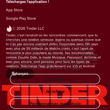
Téléchargez l'application !
App Store
Google Play Store
© 2026 Tinder LLC
Tinder, c’est l’endroit où les rencontres commencent, que tu
cherches une relation sérieuse, légère ou quelque chose que
Nous prenons le respect de votre vie privée très au
tu n’as pas encore vraiment défini. Disponible dans 190 pays
sérieux. Nos partenaires et nous utilisons des outils de
avec plus de 55 milliards de Matchs créés, c’est l’appli de
suivi afin de mesurer l’audience de notre site web, vous
rencontre la plus populaire au monde. Ses fonctionnalités,
proposer des offres et améliorer nos propres campagnes
comme Double Date, le mode Musique, Passeport, Alchimie et
marketing.
Plus d'information à propos des cookies et des
bien plus encore, sont pensées pour tous les types de
fournisseurs que nous utilisons.
Vous pouvez revenir sur
relations. Télécharge l’app gratuitement sur iOS et Android.
votre décision à tout moment dans les réglages.
français
J’accepte
Je refuse
Personnaliser mes choix