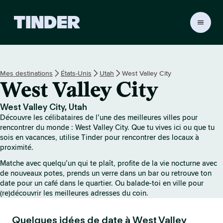
A
c
c
u
e
Mes destinations
États-Unis
Utah
West Valley City
i
West Valley City
l
T
i
West Valley City, Utah
n
Découvre les célibataires de l’une des meilleures villes pour
d
rencontrer du monde : West Valley City. Que tu vives ici ou que tu
e
sois en vacances, utilise Tinder pour rencontrer des locaux à
proximité.
r
Matche avec quelqu’un qui te plaît, profite de la vie nocturne avec
de nouveaux potes, prends un verre dans un bar ou retrouve ton
date pour un café dans le quartier. Ou balade-toi en ville pour
(re)découvrir les meilleures adresses du coin.
Quelques idées de date à West Valley