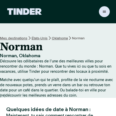
A
c
c
u
e
Mes destinations
États-Unis
Oklahoma
Norman
i
Norman
l
T
i
Norman, Oklahoma
n
Découvre les célibataires de l’une des meilleures villes pour
d
rencontrer du monde : Norman. Que tu vives ici ou que tu sois en
e
vacances, utilise Tinder pour rencontrer des locaux à proximité.
r
Matche avec quelqu’un qui te plaît, profite de la vie nocturne avec
de nouveaux potes, prends un verre dans un bar ou retrouve ton
date pour un café dans le quartier. Ou balade-toi en ville pour
(re)découvrir les meilleures adresses du coin.
Quelques idées de date à Norman :
Maintenant, tu sais comment rencontrer de