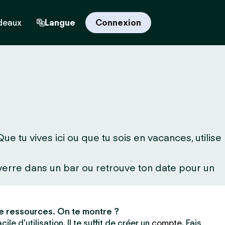
deaux
Langue
Connexion
e tu vives ici ou que tu sois en vacances, utilise
 verre dans un bar ou retrouve ton date pour un
e ressources. On te montre ?
ile d’utilisation. Il te suffit de créer un
compte
. Fais