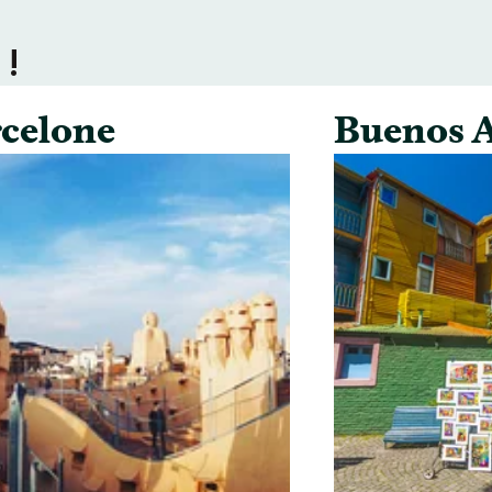
 !
celone
Buenos A