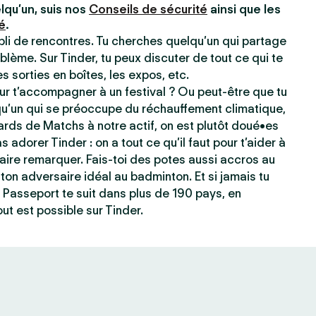
lqu’un, suis nos
Conseils de sécurité
ainsi que les
é
.
ppli de rencontres. Tu cherches quelqu’un qui partage
blème. Sur Tinder, tu peux discuter de tout ce qui te
les sorties en boîtes, les expos, etc.
r t’accompagner à un festival ? Ou peut-être que tu
qu’un qui se préoccupe du réchauffement climatique,
ards de Matchs à notre actif, on est plutôt doué•es
s adorer Tinder : on a tout ce qu’il faut pour t’aider à
e faire remarquer. Fais-toi des potes aussi accros au
ton adversaire idéal au badminton. Et si jamais tu
 Passeport te suit dans plus de 190 pays, en
ut est possible sur Tinder.