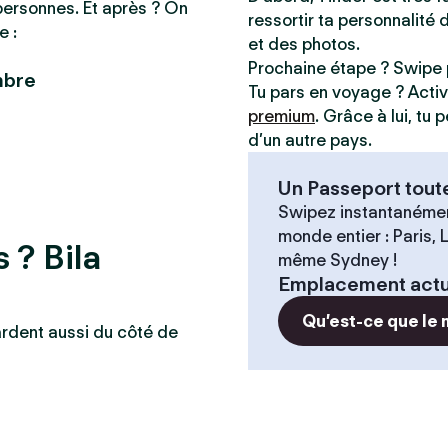
personnes. Et après ? On
ressortir ta personnalité 
e :
et des photos.
Prochaine étape ? Swipe 
mbre
Tu pars en voyage ? Acti
premium
. Grâce à lui, tu
d’un autre pays.
Un Passeport tout
Swipez instantanémen
monde entier : Paris,
 ? Bila
même Sydney !
Emplacement actu
Qu’est-ce que le
ardent aussi du côté de