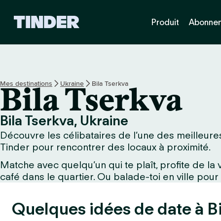
A
Produit
Abonne
c
c
u
e
i
l
Mes destinations
Ukraine
Bila Tserkva
Bila Tserkva
T
i
n
Bila Tserkva, Ukraine
d
Découvre les célibataires de l’une des meilleures 
e
r
Tinder pour rencontrer des locaux à proximité.
Matche avec quelqu’un qui te plaît, profite de l
café dans le quartier. Ou balade-toi en ville pour
Quelques idées de date à Bi