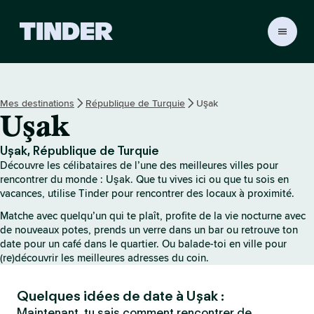
A
c
c
u
e
Mes destinations
République de Turquie
Uşak
i
Uşak
l
T
i
Uşak, République de Turquie
n
Découvre les célibataires de l’une des meilleures villes pour
d
rencontrer du monde : Uşak. Que tu vives ici ou que tu sois en
e
vacances, utilise Tinder pour rencontrer des locaux à proximité.
r
Matche avec quelqu’un qui te plaît, profite de la vie nocturne avec
de nouveaux potes, prends un verre dans un bar ou retrouve ton
date pour un café dans le quartier. Ou balade-toi en ville pour
(re)découvrir les meilleures adresses du coin.
Quelques idées de date à Uşak :
Maintenant, tu sais comment rencontrer de