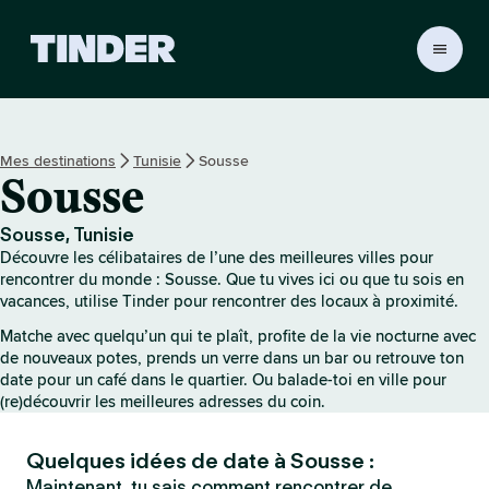
A
c
c
u
e
Mes destinations
Tunisie
Sousse
i
Sousse
l
T
i
Sousse, Tunisie
n
Découvre les célibataires de l’une des meilleures villes pour
d
rencontrer du monde : Sousse. Que tu vives ici ou que tu sois en
e
vacances, utilise Tinder pour rencontrer des locaux à proximité.
r
Matche avec quelqu’un qui te plaît, profite de la vie nocturne avec
de nouveaux potes, prends un verre dans un bar ou retrouve ton
date pour un café dans le quartier. Ou balade-toi en ville pour
(re)découvrir les meilleures adresses du coin.
Quelques idées de date à Sousse :
Maintenant, tu sais comment rencontrer de