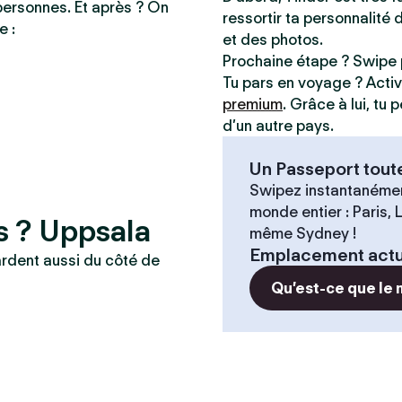
personnes. Et après ? On
ressortir ta personnalité 
e :
et des photos.
Prochaine étape ? Swipe 
Tu pars en voyage ? Acti
premium
. Grâce à lui, tu
d’un autre pays.
Un Passeport tout
Swipez instantanémen
monde entier : Paris,
s ? Uppsala
même Sydney !
Emplacement actu
ardent aussi du côté de
Qu’est-ce que le