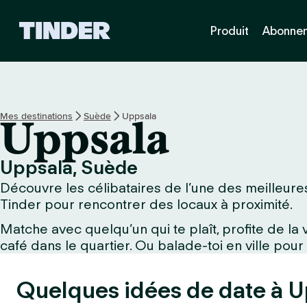
A
Produit
Abonne
c
c
u
e
i
l
Mes destinations
Suède
Uppsala
Uppsala
T
i
n
Uppsala, Suède
d
Découvre les célibataires de l’une des meilleures
e
r
Tinder pour rencontrer des locaux à proximité.
Matche avec quelqu’un qui te plaît, profite de l
café dans le quartier. Ou balade-toi en ville pour
Quelques idées de date à U