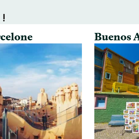
 !
celone
Buenos A