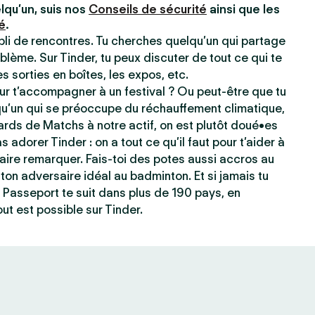
lqu’un, suis nos
Conseils de sécurité
ainsi que les
é
.
ppli de rencontres. Tu cherches quelqu’un qui partage
blème. Sur Tinder, tu peux discuter de tout ce qui te
les sorties en boîtes, les expos, etc.
r t’accompagner à un festival ? Ou peut-être que tu
qu’un qui se préoccupe du réchauffement climatique,
ards de Matchs à notre actif, on est plutôt doué•es
s adorer Tinder : on a tout ce qu’il faut pour t’aider à
e faire remarquer. Fais-toi des potes aussi accros au
ton adversaire idéal au badminton. Et si jamais tu
 Passeport te suit dans plus de 190 pays, en
ut est possible sur Tinder.