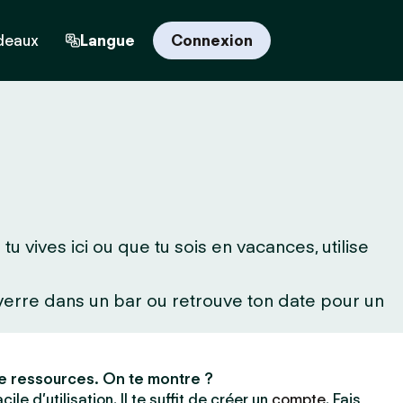
deaux
Langue
Connexion
 vives ici ou que tu sois en vacances, utilise
 verre dans un bar ou retrouve ton date pour un
e ressources. On te montre ?
ile d’utilisation. Il te suffit de créer un
compte
. Fais