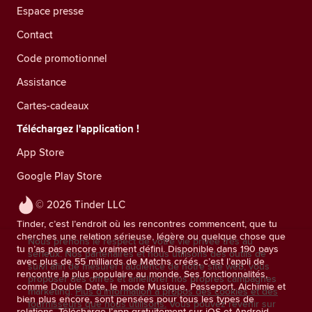
Espace presse
Contact
Code promotionnel
Assistance
Cartes-cadeaux
Téléchargez l'application !
App Store
Google Play Store
© 2026 Tinder LLC
Tinder, c’est l’endroit où les rencontres commencent, que tu
cherches une relation sérieuse, légère ou quelque chose que
Nous prenons le respect de votre vie privée très au
tu n’as pas encore vraiment défini. Disponible dans 190 pays
sérieux. Nos partenaires et nous utilisons des outils de
avec plus de 55 milliards de Matchs créés, c’est l’appli de
suivi afin de mesurer l’audience de notre site web, vous
rencontre la plus populaire au monde. Ses fonctionnalités,
proposer des offres et améliorer nos propres campagnes
comme Double Date, le mode Musique, Passeport, Alchimie et
marketing.
Plus d'information à propos des cookies et des
bien plus encore, sont pensées pour tous les types de
fournisseurs que nous utilisons.
Vous pouvez revenir sur
relations. Télécharge l’app gratuitement sur iOS et Android.