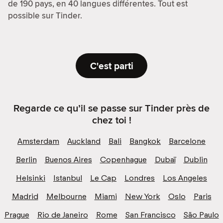
de 190 pays, en 40 langues différentes. Tout est
possible sur Tinder.
C'est parti
Regarde ce qu’il se passe sur Tinder près de
chez toi !
Amsterdam
Auckland
Bali
Bangkok
Barcelone
Berlin
Buenos Aires
Copenhague
Dubaï
Dublin
Helsinki
Istanbul
Le Cap
Londres
Los Angeles
Madrid
Melbourne
Miami
New York
Oslo
Paris
Prague
Rio de Janeiro
Rome
San Francisco
São Paulo