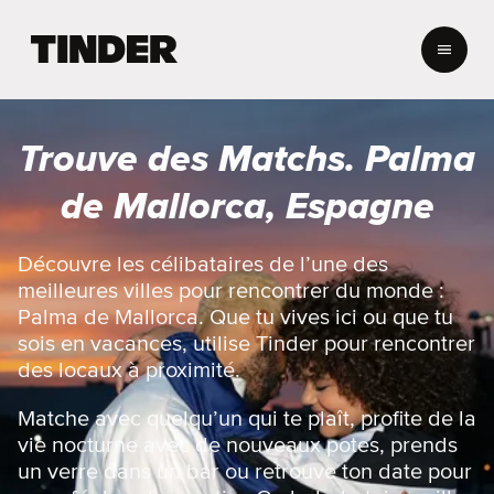
A
c
c
u
e
Trouve des Matchs. Palma
i
l
de Mallorca, Espagne
T
i
n
Découvre les célibataires de l’une des
d
meilleures villes pour rencontrer du monde :
e
Palma de Mallorca. Que tu vives ici ou que tu
r
sois en vacances, utilise Tinder pour rencontrer
des locaux à proximité.
Matche avec quelqu’un qui te plaît, profite de la
vie nocturne avec de nouveaux potes, prends
un verre dans un bar ou retrouve ton date pour