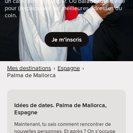
un café dans le quartier. Ou balade-toi en ville
pour (re)découvrir les meilleures adresses du
coin.
Je m’inscris
Mes destinations
›
Espagne
›
Palma de Mallorca
Idées de dates. Palma de Mallorca,
Espagne
Maintenant, tu sais comment rencontrer de
nouvelles personnes. Et après ? On s’occupe