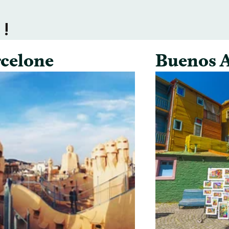
 !
celone
Buenos A