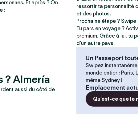
personnes. Et après ? On
ressortir ta personnalité 
e :
et des photos.
Prochaine étape ? Swipe 
Tu pars en voyage ? Acti
premium
. Grâce à lui, tu
d’un autre pays.
Un Passeport tout
Swipez instantanémen
monde entier : Paris,
s ? Almería
même Sydney !
Emplacement actu
ardent aussi du côté de
Qu’est-ce que le