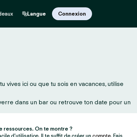
deaux
Langue
Connexion
 vives ici ou que tu sois en vacances, utilise
 verre dans un bar ou retrouve ton date pour un
e ressources. On te montre ?
ile d’utilisation. Il te suffit de créer un
compte
. Fais