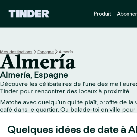
A
Produit
Abonne
c
c
u
e
i
l
Mes destinations
Espagne
Almería
Almería
T
i
n
Almería, Espagne
d
Découvre les célibataires de l’une des meilleures
e
r
Tinder pour rencontrer des locaux à proximité.
Matche avec quelqu’un qui te plaît, profite de l
café dans le quartier. Ou balade-toi en ville pour
Quelques idées de date à Al