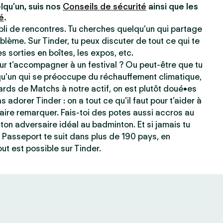
lqu’un, suis nos
Conseils de sécurité
ainsi que les
é
.
ppli de rencontres. Tu cherches quelqu’un qui partage
blème. Sur Tinder, tu peux discuter de tout ce qui te
les sorties en boîtes, les expos, etc.
r t’accompagner à un festival ? Ou peut-être que tu
qu’un qui se préoccupe du réchauffement climatique,
ards de Matchs à notre actif, on est plutôt doué•es
s adorer Tinder : on a tout ce qu’il faut pour t’aider à
e faire remarquer. Fais-toi des potes aussi accros au
ton adversaire idéal au badminton. Et si jamais tu
 Passeport te suit dans plus de 190 pays, en
ut est possible sur Tinder.