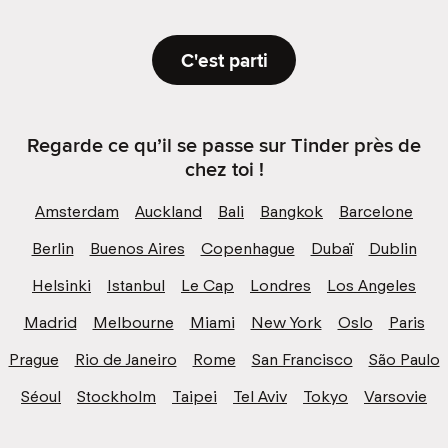
C'est parti
Regarde ce qu’il se passe sur Tinder près de
chez toi !
Amsterdam
Auckland
Bali
Bangkok
Barcelone
Berlin
Buenos Aires
Copenhague
Dubaï
Dublin
Helsinki
Istanbul
Le Cap
Londres
Los Angeles
Madrid
Melbourne
Miami
New York
Oslo
Paris
Prague
Rio de Janeiro
Rome
San Francisco
São Paulo
Séoul
Stockholm
Taipei
Tel Aviv
Tokyo
Varsovie