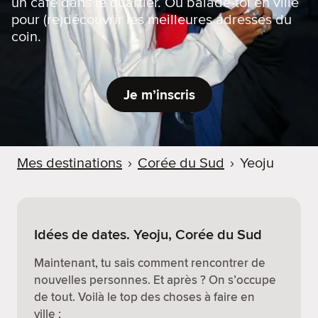
un café dans le quartier. Ou balade-toi en ville
pour (re)découvrir les meilleures adresses du
coin.
Je m’inscris
Mes destinations
›
Corée du Sud
›
Yeoju
Idées de dates. Yeoju, Corée du Sud
Maintenant, tu sais comment rencontrer de
nouvelles personnes. Et après ? On s’occupe
de tout. Voilà le top des choses à faire en
ville :