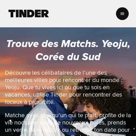
A
c
c
u
e
Trouve des Matchs. Yeoju,
i
l
Corée du Sud
T
i
n
Découvre les célibataires de l’une des
d
meilleures villes pour rencontrer du monde :
e
Yeoju. Que tu vives ici ou que tu sois en
r
vacances, utilise Tinder pour rencontrer des
locaux à proximité.
Matche avec quelqu’un qui te plaît, profite de la
vie nocturne avec de nouveaux potes, prends
un verre dans un bar ou retrouve ton date pour