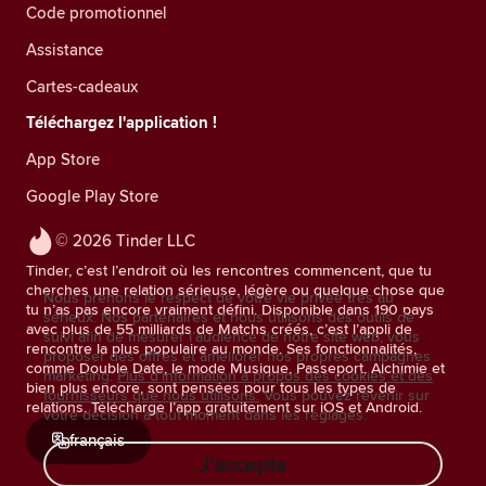
Code promotionnel
Assistance
Cartes-cadeaux
Téléchargez l'application !
App Store
Google Play Store
© 2026 Tinder LLC
Tinder, c’est l’endroit où les rencontres commencent, que tu
cherches une relation sérieuse, légère ou quelque chose que
Nous prenons le respect de votre vie privée très au
tu n’as pas encore vraiment défini. Disponible dans 190 pays
sérieux. Nos partenaires et nous utilisons des outils de
avec plus de 55 milliards de Matchs créés, c’est l’appli de
suivi afin de mesurer l’audience de notre site web, vous
rencontre la plus populaire au monde. Ses fonctionnalités,
proposer des offres et améliorer nos propres campagnes
comme Double Date, le mode Musique, Passeport, Alchimie et
marketing.
Plus d'information à propos des cookies et des
bien plus encore, sont pensées pour tous les types de
fournisseurs que nous utilisons.
Vous pouvez revenir sur
relations. Télécharge l’app gratuitement sur iOS et Android.
votre décision à tout moment dans les réglages.
français
J’accepte