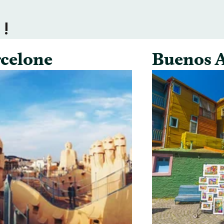
 !
celone
Buenos A