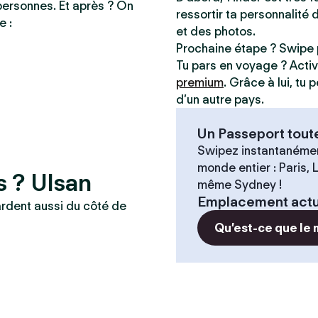
personnes. Et après ? On
ressortir ta personnalité 
e :
et des photos.
Prochaine étape ? Swipe 
Tu pars en voyage ? Acti
premium
. Grâce à lui, tu
d’un autre pays.
Un Passeport tout
Swipez instantanémen
monde entier : Paris,
s ? Ulsan
même Sydney !
Emplacement actu
ardent aussi du côté de
Qu’est-ce que le