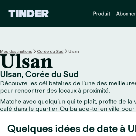
A
Produit
Abonne
c
c
u
e
i
l
Mes destinations
Corée du Sud
Ulsan
Ulsan
T
i
n
Ulsan, Corée du Sud
d
Découvre les célibataires de l’une des meilleures 
e
r
pour rencontrer des locaux à proximité.
Matche avec quelqu’un qui te plaît, profite de l
café dans le quartier. Ou balade-toi en ville pour
Quelques idées de date à Ul