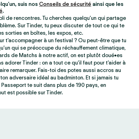
lqu’un, suis nos
Conseils de sécurité
ainsi que les
é
.
ppli de rencontres. Tu cherches quelqu’un qui partage
blème. Sur Tinder, tu peux discuter de tout ce qui te
les sorties en boîtes, les expos, etc.
r t’accompagner à un festival ? Ou peut-être que tu
qu’un qui se préoccupe du réchauffement climatique,
ards de Matchs à notre actif, on est plutôt doué•es
s adorer Tinder : on a tout ce qu’il faut pour t’aider à
e faire remarquer. Fais-toi des potes aussi accros au
ton adversaire idéal au badminton. Et si jamais tu
 Passeport te suit dans plus de 190 pays, en
ut est possible sur Tinder.