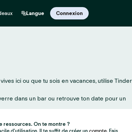
deaux
Langue
Connexion
ves ici ou que tu sois en vacances, utilise Tinder
 verre dans un bar ou retrouve ton date pour un
e ressources. On te montre ?
ile d’utilisation. Il te suffit de créer un
compte
. Fais