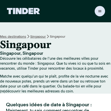
A
c
c
u
e
Mes destinations
Singapour
Singapour
i
Singapour
l
T
i
Singapour, Singapour
n
Découvre les célibataires de l’une des meilleures villes pour
d
rencontrer du monde : Singapour. Que tu vives ici ou que tu sois en
e
vacances, utilise Tinder pour rencontrer des locaux à proximité.
r
Matche avec quelqu’un qui te plaît, profite de la vie nocturne avec
de nouveaux potes, prends un verre dans un bar ou retrouve ton
date pour un café dans le quartier. Ou balade-toi en ville pour
(re)découvrir les meilleures adresses du coin.
Quelques idées de date à Singapour :
Maintenant, tu sais comment rencontrer de