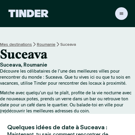
A
c
c
u
e
Mes destinations
Roumanie
Suceava
i
Suceava
l
T
i
Suceava, Roumanie
n
Découvre les célibataires de l’une des meilleures villes pour
d
rencontrer du monde : Suceava. Que tu vives ici ou que tu sois en
e
vacances, utilise Tinder pour rencontrer des locaux à proximité.
r
Matche avec quelqu’un qui te plaît, profite de la vie nocturne avec
de nouveaux potes, prends un verre dans un bar ou retrouve ton
date pour un café dans le quartier. Ou balade-toi en ville pour
(re)découvrir les meilleures adresses du coin.
Quelques idées de date à Suceava :
Maintenant, tu sais comment rencontrer de