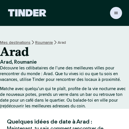
A
c
c
u
e
Mes destinations
Roumanie
Arad
i
Arad
l
T
i
Arad, Roumanie
n
Découvre les célibataires de l’une des meilleures villes pour
d
rencontrer du monde : Arad. Que tu vives ici ou que tu sois en
e
vacances, utilise Tinder pour rencontrer des locaux à proximité.
r
Matche avec quelqu’un qui te plaît, profite de la vie nocturne avec
de nouveaux potes, prends un verre dans un bar ou retrouve ton
date pour un café dans le quartier. Ou balade-toi en ville pour
(re)découvrir les meilleures adresses du coin.
Quelques idées de date à Arad :
Maintenant, tu sais comment rencontrer de