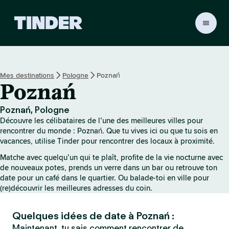
A
c
c
u
e
Mes destinations
Pologne
Poznań
i
Poznań
l
T
i
Poznań, Pologne
n
Découvre les célibataires de l’une des meilleures villes pour
d
rencontrer du monde : Poznań. Que tu vives ici ou que tu sois en
e
vacances, utilise Tinder pour rencontrer des locaux à proximité.
r
Matche avec quelqu’un qui te plaît, profite de la vie nocturne avec
de nouveaux potes, prends un verre dans un bar ou retrouve ton
date pour un café dans le quartier. Ou balade-toi en ville pour
(re)découvrir les meilleures adresses du coin.
Quelques idées de date à Poznań :
Maintenant, tu sais comment rencontrer de