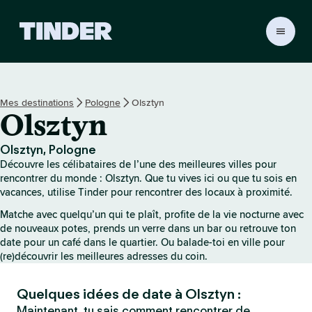
A
c
c
u
e
Mes destinations
Pologne
Olsztyn
i
Olsztyn
l
T
i
Olsztyn, Pologne
n
Découvre les célibataires de l’une des meilleures villes pour
d
rencontrer du monde : Olsztyn. Que tu vives ici ou que tu sois en
e
vacances, utilise Tinder pour rencontrer des locaux à proximité.
r
Matche avec quelqu’un qui te plaît, profite de la vie nocturne avec
de nouveaux potes, prends un verre dans un bar ou retrouve ton
date pour un café dans le quartier. Ou balade-toi en ville pour
(re)découvrir les meilleures adresses du coin.
Quelques idées de date à Olsztyn :
Maintenant, tu sais comment rencontrer de