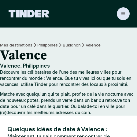
A
c
c
u
e
Mes destinations
Philippines
Bukidnon
Valence
i
Valence
l
T
i
Valence, Philippines
n
Découvre les célibataires de l’une des meilleures villes pour
d
rencontrer du monde : Valence. Que tu vives ici ou que tu sois en
e
vacances, utilise Tinder pour rencontrer des locaux à proximité.
r
Matche avec quelqu’un qui te plaît, profite de la vie nocturne avec
de nouveaux potes, prends un verre dans un bar ou retrouve ton
date pour un café dans le quartier. Ou balade-toi en ville pour
(re)découvrir les meilleures adresses du coin.
Quelques idées de date à Valence :
Maintenant, tu sais comment rencontrer de