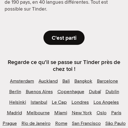
de 190 pays, en 40 langues différentes. Tout est
possible sur Tinder.
C'est parti
Regarde ce qu’il se passe sur Tinder près de
chez toi !
Amsterdam
Auckland
Bali
Bangkok
Barcelone
Berlin
Buenos Aires
Copenhague
Dubaï
Dublin
Helsinki
Istanbul
Le Cap
Londres
Los Angeles
Madrid
Melbourne
Miami
New York
Oslo
Paris
Prague
Rio de Janeiro
Rome
San Francisco
São Paulo