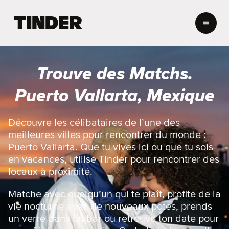
A
c
c
u
e
Trouve des Matchs.
i
l
Puerto Vallarta, Mexique
T
i
n
Découvre les célibataires de l’une des
d
meilleures villes pour rencontrer du monde :
e
Puerto Vallarta. Que tu vives ici ou que tu sois
r
en vacances, utilise Tinder pour rencontrer des
locaux à proximité.
Matche avec quelqu’un qui te plaît, profite de la
vie nocturne avec de nouveaux potes, prends
un verre dans un bar ou retrouve ton date pour