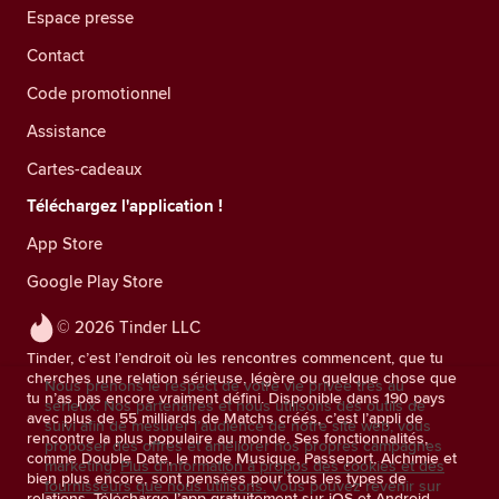
Espace presse
Contact
Code promotionnel
Assistance
Cartes-cadeaux
Téléchargez l'application !
App Store
Google Play Store
© 2026 Tinder LLC
Tinder, c’est l’endroit où les rencontres commencent, que tu
cherches une relation sérieuse, légère ou quelque chose que
Nous prenons le respect de votre vie privée très au
tu n’as pas encore vraiment défini. Disponible dans 190 pays
sérieux. Nos partenaires et nous utilisons des outils de
avec plus de 55 milliards de Matchs créés, c’est l’appli de
suivi afin de mesurer l’audience de notre site web, vous
rencontre la plus populaire au monde. Ses fonctionnalités,
proposer des offres et améliorer nos propres campagnes
comme Double Date, le mode Musique, Passeport, Alchimie et
marketing.
Plus d'information à propos des cookies et des
bien plus encore, sont pensées pour tous les types de
fournisseurs que nous utilisons.
Vous pouvez revenir sur
relations. Télécharge l’app gratuitement sur iOS et Android.