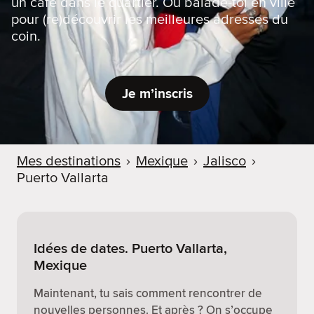
un café dans le quartier. Ou balade-toi en ville
pour (re)découvrir les meilleures adresses du
coin.
Je m’inscris
Mes destinations
›
Mexique
›
Jalisco
›
Puerto Vallarta
Idées de dates. Puerto Vallarta,
Mexique
Maintenant, tu sais comment rencontrer de
nouvelles personnes. Et après ? On s’occupe