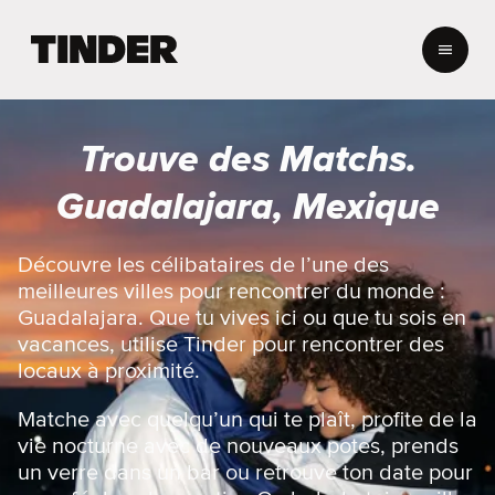
A
c
c
u
e
Trouve des Matchs.
i
l
Guadalajara, Mexique
T
i
n
Découvre les célibataires de l’une des
d
meilleures villes pour rencontrer du monde :
e
Guadalajara. Que tu vives ici ou que tu sois en
r
vacances, utilise Tinder pour rencontrer des
locaux à proximité.
Matche avec quelqu’un qui te plaît, profite de la
vie nocturne avec de nouveaux potes, prends
un verre dans un bar ou retrouve ton date pour