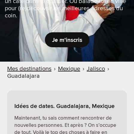
un café dans le quartier. Ou balade-toi en ville
pour (re)découvrir les meilleures adresses du
coin.
Je m’inscris
Mes destinations
›
Mexique
›
Jalisco
›
Guadalajara
Idées de dates. Guadalajara, Mexique
Maintenant, tu sais comment rencontrer de
nouvelles personnes. Et après ? On s’occupe
de tout. Voilà le top des choses à faire en