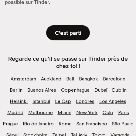
possible sur Tinder.
C'est parti
Regarde ce qu’il se passe sur Tinder près de
chez toi !
Amsterdam
Auckland
Bali
Bangkok
Barcelone
Berlin
Buenos Aires
Copenhague
Dubaï
Dublin
Helsinki
Istanbul
Le Cap
Londres
Los Angeles
Madrid
Melbourne
Miami
New York
Oslo
Paris
Prague
Rio de Janeiro
Rome
San Francisco
São Paulo
Séoul
Stockholm
Taipei
Tel Aviv
Tokyo
Varsovie