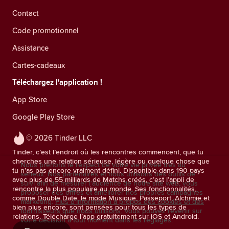
Contact
Code promotionnel
Assistance
Cartes-cadeaux
Téléchargez l'application !
App Store
Google Play Store
© 2026 Tinder LLC
Tinder, c’est l’endroit où les rencontres commencent, que tu
cherches une relation sérieuse, légère ou quelque chose que
Nous prenons le respect de votre vie privée très au
tu n’as pas encore vraiment défini. Disponible dans 190 pays
sérieux. Nos partenaires et nous utilisons des outils de
avec plus de 55 milliards de Matchs créés, c’est l’appli de
suivi afin de mesurer l’audience de notre site web, vous
rencontre la plus populaire au monde. Ses fonctionnalités,
proposer des offres et améliorer nos propres campagnes
comme Double Date, le mode Musique, Passeport, Alchimie et
marketing.
Plus d'information à propos des cookies et des
bien plus encore, sont pensées pour tous les types de
fournisseurs que nous utilisons.
Vous pouvez revenir sur
relations. Télécharge l’app gratuitement sur iOS et Android.
votre décision à tout moment dans les réglages.