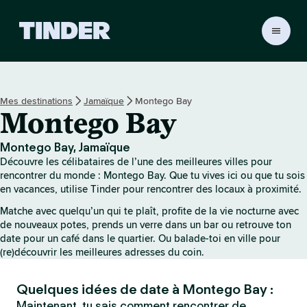
A
c
c
u
e
Mes destinations
Jamaïque
Montego Bay
i
Montego Bay
l
T
i
Montego Bay, Jamaïque
n
Découvre les célibataires de l’une des meilleures villes pour
d
rencontrer du monde : Montego Bay. Que tu vives ici ou que tu sois
e
en vacances, utilise Tinder pour rencontrer des locaux à proximité.
r
Matche avec quelqu’un qui te plaît, profite de la vie nocturne avec
de nouveaux potes, prends un verre dans un bar ou retrouve ton
date pour un café dans le quartier. Ou balade-toi en ville pour
(re)découvrir les meilleures adresses du coin.
Quelques idées de date à Montego Bay :
Maintenant, tu sais comment rencontrer de