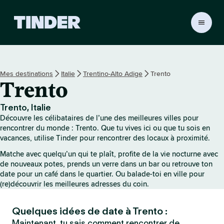
A
c
c
u
e
Mes destinations
Italie
Trentino-Alto Adige
Trento
i
Trento
l
T
i
Trento, Italie
n
Découvre les célibataires de l’une des meilleures villes pour
d
rencontrer du monde : Trento. Que tu vives ici ou que tu sois en
e
vacances, utilise Tinder pour rencontrer des locaux à proximité.
r
Matche avec quelqu’un qui te plaît, profite de la vie nocturne avec
de nouveaux potes, prends un verre dans un bar ou retrouve ton
date pour un café dans le quartier. Ou balade-toi en ville pour
(re)découvrir les meilleures adresses du coin.
Quelques idées de date à Trento :
Maintenant, tu sais comment rencontrer de