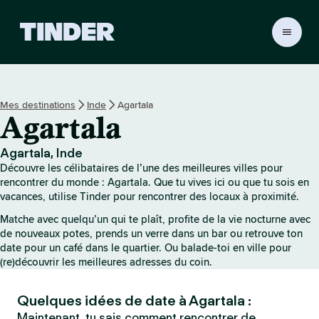
A
c
c
u
e
Mes destinations
Inde
Agartala
i
Agartala
l
T
i
Agartala, Inde
n
Découvre les célibataires de l’une des meilleures villes pour
d
rencontrer du monde : Agartala. Que tu vives ici ou que tu sois en
e
vacances, utilise Tinder pour rencontrer des locaux à proximité.
r
Matche avec quelqu’un qui te plaît, profite de la vie nocturne avec
de nouveaux potes, prends un verre dans un bar ou retrouve ton
date pour un café dans le quartier. Ou balade-toi en ville pour
(re)découvrir les meilleures adresses du coin.
Quelques idées de date à Agartala :
Maintenant, tu sais comment rencontrer de