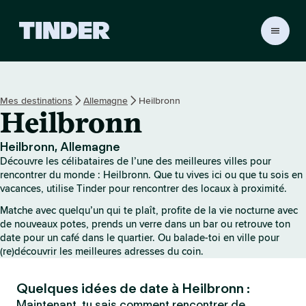
A
c
c
u
e
Mes destinations
Allemagne
Heilbronn
i
Heilbronn
l
T
i
Heilbronn, Allemagne
n
Découvre les célibataires de l’une des meilleures villes pour
d
rencontrer du monde : Heilbronn. Que tu vives ici ou que tu sois en
e
vacances, utilise Tinder pour rencontrer des locaux à proximité.
r
Matche avec quelqu’un qui te plaît, profite de la vie nocturne avec
de nouveaux potes, prends un verre dans un bar ou retrouve ton
date pour un café dans le quartier. Ou balade-toi en ville pour
(re)découvrir les meilleures adresses du coin.
Quelques idées de date à Heilbronn :
Maintenant, tu sais comment rencontrer de