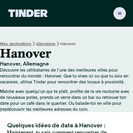
A
c
c
u
e
Mes destinations
Allemagne
Hanover
i
Hanover
l
T
i
Hanover, Allemagne
n
Découvre les célibataires de l’une des meilleures villes pour
d
rencontrer du monde : Hanover. Que tu vives ici ou que tu sois en
e
vacances, utilise Tinder pour rencontrer des locaux à proximité.
r
Matche avec quelqu’un qui te plaît, profite de la vie nocturne avec
de nouveaux potes, prends un verre dans un bar ou retrouve ton
date pour un café dans le quartier. Ou balade-toi en ville pour
(re)découvrir les meilleures adresses du coin.
Quelques idées de date à Hanover :
Maintenant, tu sais comment rencontrer de