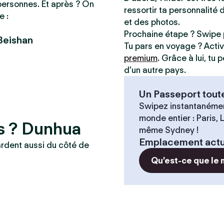
personnes. Et après ? On
ressortir ta personnalité 
e :
et des photos.
Prochaine étape ? Swipe 
Beishan
Tu pars en voyage ? Acti
premium
. Grâce à lui, tu
d’un autre pays.
Un Passeport tout
Swipez instantanémen
monde entier : Paris,
es ? Dunhua
même Sydney !
Emplacement actu
ardent aussi du côté de
Qu’est-ce que le