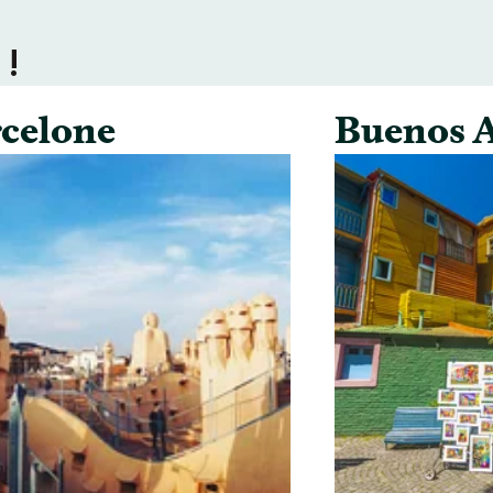
 !
celone
Buenos A