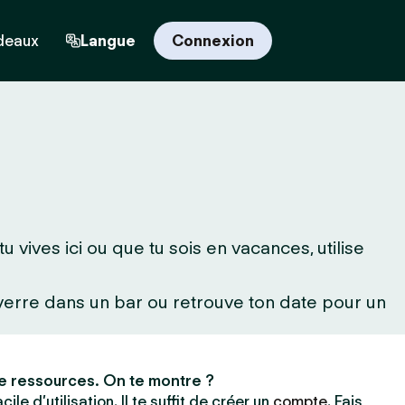
deaux
Langue
Connexion
vives ici ou que tu sois en vacances, utilise
 verre dans un bar ou retrouve ton date pour un
e ressources. On te montre ?
ile d’utilisation. Il te suffit de créer un
compte
. Fais