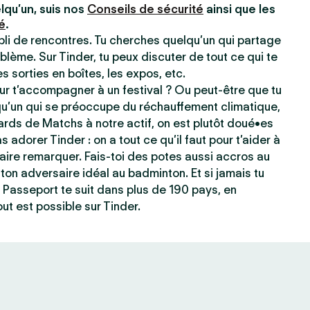
lqu’un, suis nos
Conseils de sécurité
ainsi que les
é
.
ppli de rencontres. Tu cherches quelqu’un qui partage
blème. Sur Tinder, tu peux discuter de tout ce qui te
les sorties en boîtes, les expos, etc.
r t’accompagner à un festival ? Ou peut-être que tu
qu’un qui se préoccupe du réchauffement climatique,
ards de Matchs à notre actif, on est plutôt doué•es
s adorer Tinder : on a tout ce qu’il faut pour t’aider à
e faire remarquer. Fais-toi des potes aussi accros au
ton adversaire idéal au badminton. Et si jamais tu
 Passeport te suit dans plus de 190 pays, en
ut est possible sur Tinder.