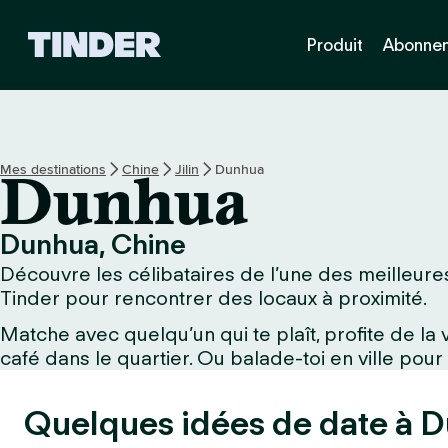
A
Produit
Abonne
c
c
u
e
i
l
Mes destinations
Chine
Jilin
Dunhua
Dunhua
T
i
n
Dunhua, Chine
d
Découvre les célibataires de l’une des meilleures
e
r
Tinder pour rencontrer des locaux à proximité.
Matche avec quelqu’un qui te plaît, profite de l
café dans le quartier. Ou balade-toi en ville pour
Quelques idées de date à D