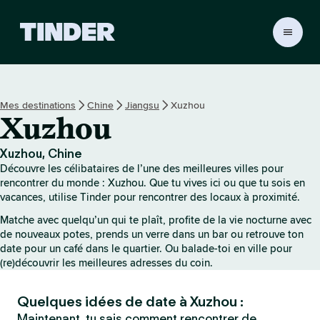
A
c
c
u
e
Mes destinations
Chine
Jiangsu
Xuzhou
i
Xuzhou
l
T
i
Xuzhou, Chine
n
Découvre les célibataires de l’une des meilleures villes pour
d
rencontrer du monde : Xuzhou. Que tu vives ici ou que tu sois en
e
vacances, utilise Tinder pour rencontrer des locaux à proximité.
r
Matche avec quelqu’un qui te plaît, profite de la vie nocturne avec
de nouveaux potes, prends un verre dans un bar ou retrouve ton
date pour un café dans le quartier. Ou balade-toi en ville pour
(re)découvrir les meilleures adresses du coin.
Quelques idées de date à Xuzhou :
Maintenant, tu sais comment rencontrer de