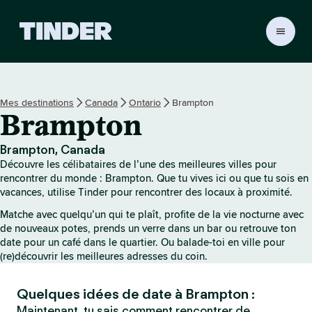
A
c
c
u
e
Mes destinations
Canada
Ontario
Brampton
i
Brampton
l
T
i
Brampton, Canada
n
Découvre les célibataires de l’une des meilleures villes pour
d
rencontrer du monde : Brampton. Que tu vives ici ou que tu sois en
e
vacances, utilise Tinder pour rencontrer des locaux à proximité.
r
Matche avec quelqu’un qui te plaît, profite de la vie nocturne avec
de nouveaux potes, prends un verre dans un bar ou retrouve ton
date pour un café dans le quartier. Ou balade-toi en ville pour
(re)découvrir les meilleures adresses du coin.
Quelques idées de date à Brampton :
Maintenant, tu sais comment rencontrer de