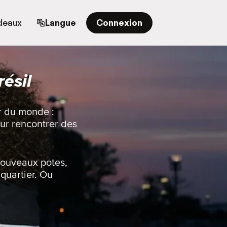
deaux
Langue
Connexion
ésil
er du monde :
our rencontrer des
 nouveaux potes,
quartier. Ou