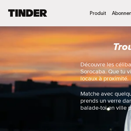
A
Produit
Abonne
c
c
u
e
Tro
i
l
T
i
Découvre les céliba
n
Sorocaba. Que tu vi
d
locaux à proximité.
e
r
Matche avec quelqu’
prends un verre dan
balade-toi en ville 