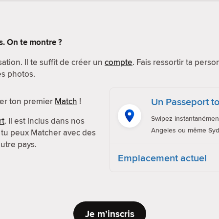
. On te montre ?
sation. Il te suffit de créer un
compte
. Fais ressortir ta perso
es photos.
Un Passeport to
er ton premier
Match
!
Swipez instantanément
rt
. Il est inclus dans nos
Angeles ou même Syd
i, tu peux Matcher avec des
utre pays.
Emplacement actuel
Je m’inscris