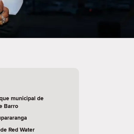
ique municipal de
e Barro
upararanga
 de Red Water