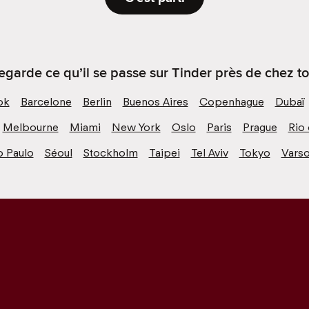
egarde ce qu’il se passe sur Tinder près de chez toi
ok
Barcelone
Berlin
Buenos Aires
Copenhague
Dubaï
Melbourne
Miami
New York
Oslo
Paris
Prague
Rio 
o Paulo
Séoul
Stockholm
Taipei
Tel Aviv
Tokyo
Varso