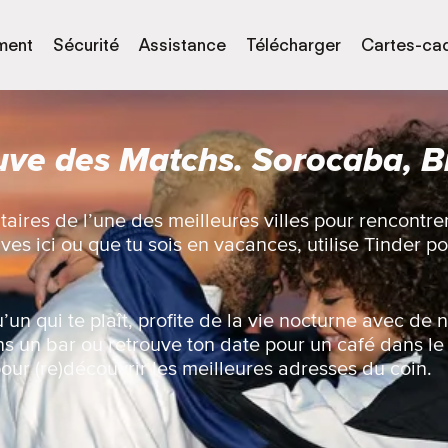
ment
Sécurité
Assistance
Télécharger
Cartes-ca
uve des Matchs. Sorocaba, Br
taires de l’une des meilleures villes pour rencontr
ves ici ou que tu sois en vacances, utilise Tinder p
un qui te plaît, profite de la vie nocturne avec de
s un bar ou retrouve ton date pour un café dans le 
pour (re)découvrir les meilleures adresses du coin.