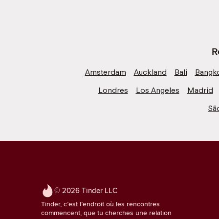
R
Amsterdam
Auckland
Bali
Bangk
Londres
Los Angeles
Madrid
Sã
© 2026 Tinder LLC
Tinder, c’est l’endroit où les rencontres
commencent, que tu cherches une relation