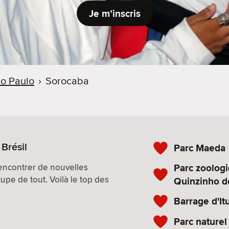
Je m’inscris
o Paulo
›
Sorocaba
Brésil
Parc Maeda
Parc zoolog
encontrer de nouvelles
upe de tout. Voilà le top des
Quinzinho d
Barrage d'It
Parc naturel