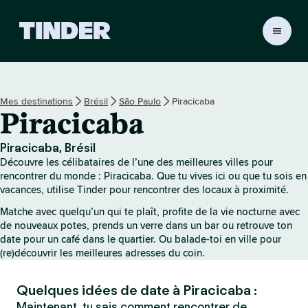
A
c
c
u
e
Mes destinations
Brésil
São Paulo
Piracicaba
i
Piracicaba
l
T
i
Piracicaba, Brésil
n
Découvre les célibataires de l’une des meilleures villes pour
d
rencontrer du monde : Piracicaba. Que tu vives ici ou que tu sois en
e
vacances, utilise Tinder pour rencontrer des locaux à proximité.
r
Matche avec quelqu’un qui te plaît, profite de la vie nocturne avec
de nouveaux potes, prends un verre dans un bar ou retrouve ton
date pour un café dans le quartier. Ou balade-toi en ville pour
(re)découvrir les meilleures adresses du coin.
Quelques idées de date à Piracicaba :
Maintenant, tu sais comment rencontrer de