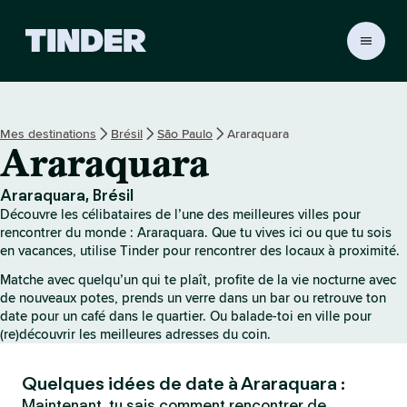
A
c
c
u
e
Mes destinations
Brésil
São Paulo
Araraquara
i
Araraquara
l
T
i
Araraquara, Brésil
n
Découvre les célibataires de l’une des meilleures villes pour
d
rencontrer du monde : Araraquara. Que tu vives ici ou que tu sois
e
en vacances, utilise Tinder pour rencontrer des locaux à proximité.
r
Matche avec quelqu’un qui te plaît, profite de la vie nocturne avec
de nouveaux potes, prends un verre dans un bar ou retrouve ton
date pour un café dans le quartier. Ou balade-toi en ville pour
(re)découvrir les meilleures adresses du coin.
Quelques idées de date à Araraquara :
Maintenant, tu sais comment rencontrer de