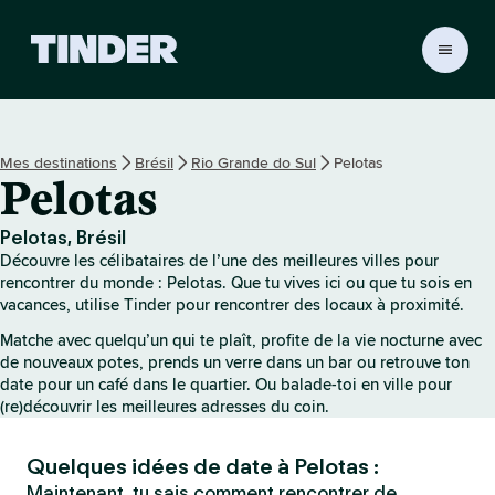
A
c
c
u
e
Mes destinations
Brésil
Rio Grande do Sul
Pelotas
i
Pelotas
l
T
i
Pelotas, Brésil
n
Découvre les célibataires de l’une des meilleures villes pour
d
rencontrer du monde : Pelotas. Que tu vives ici ou que tu sois en
e
vacances, utilise Tinder pour rencontrer des locaux à proximité.
r
Matche avec quelqu’un qui te plaît, profite de la vie nocturne avec
de nouveaux potes, prends un verre dans un bar ou retrouve ton
date pour un café dans le quartier. Ou balade-toi en ville pour
(re)découvrir les meilleures adresses du coin.
Quelques idées de date à Pelotas :
Maintenant, tu sais comment rencontrer de