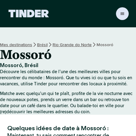
A
c
c
u
e
Mes destinations
Brésil
Rio Grande do Norte
Mossoró
i
Mossoró
l
T
i
Mossoró, Brésil
n
Découvre les célibataires de l’une des meilleures villes pour
d
rencontrer du monde : Mossoró. Que tu vives ici ou que tu sois en
e
vacances, utilise Tinder pour rencontrer des locaux à proximité.
r
Matche avec quelqu’un qui te plaît, profite de la vie nocturne avec
de nouveaux potes, prends un verre dans un bar ou retrouve ton
date pour un café dans le quartier. Ou balade-toi en ville pour
(re)découvrir les meilleures adresses du coin.
Quelques idées de date à Mossoró :
Maintenant, tu sais comment rencontrer de