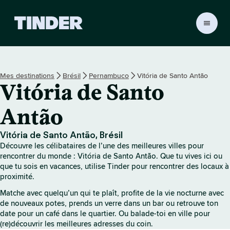
A
c
c
u
e
Mes destinations
Brésil
Pernambuco
Vitória de Santo Antão
i
Vitória de Santo
l
T
i
Antão
n
d
Vitória de Santo Antão, Brésil
e
Découvre les célibataires de l’une des meilleures villes pour
r
rencontrer du monde : Vitória de Santo Antão. Que tu vives ici ou
que tu sois en vacances, utilise Tinder pour rencontrer des locaux à
proximité.
Matche avec quelqu’un qui te plaît, profite de la vie nocturne avec
de nouveaux potes, prends un verre dans un bar ou retrouve ton
date pour un café dans le quartier. Ou balade-toi en ville pour
(re)découvrir les meilleures adresses du coin.