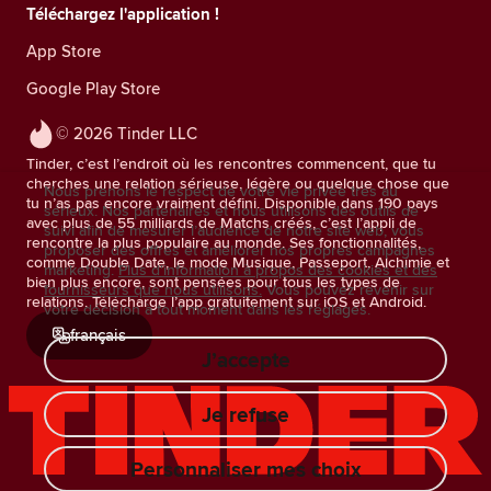
Téléchargez l'application !
App Store
Google Play Store
© 2026 Tinder LLC
Tinder, c’est l’endroit où les rencontres commencent, que tu
cherches une relation sérieuse, légère ou quelque chose que
Nous prenons le respect de votre vie privée très au
tu n’as pas encore vraiment défini. Disponible dans 190 pays
sérieux. Nos partenaires et nous utilisons des outils de
avec plus de 55 milliards de Matchs créés, c’est l’appli de
suivi afin de mesurer l’audience de notre site web, vous
rencontre la plus populaire au monde. Ses fonctionnalités,
proposer des offres et améliorer nos propres campagnes
comme Double Date, le mode Musique, Passeport, Alchimie et
marketing.
Plus d'information à propos des cookies et des
bien plus encore, sont pensées pour tous les types de
fournisseurs que nous utilisons.
Vous pouvez revenir sur
relations. Télécharge l’app gratuitement sur iOS et Android.
votre décision à tout moment dans les réglages.
français
J’accepte
Je refuse
Personnaliser mes choix