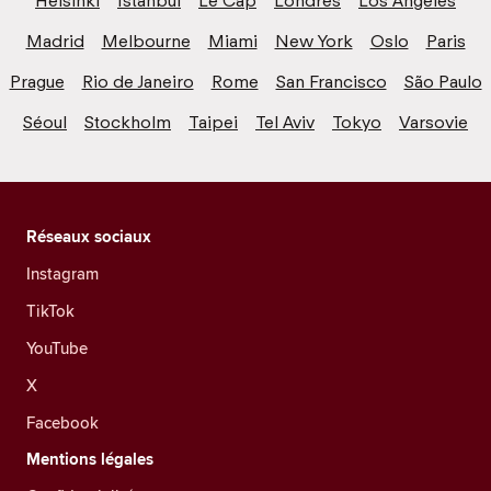
Helsinki
Istanbul
Le Cap
Londres
Los Angeles
Madrid
Melbourne
Miami
New York
Oslo
Paris
Prague
Rio de Janeiro
Rome
San Francisco
São Paulo
Séoul
Stockholm
Taipei
Tel Aviv
Tokyo
Varsovie
Réseaux sociaux
Instagram
TikTok
YouTube
X
Facebook
Mentions légales