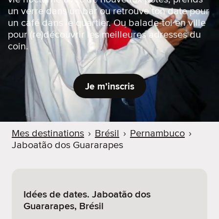
un verre dans un bar ou retrouve ton date pour
un café dans le quartier. Ou balade-toi en ville
pour (re)découvrir les meilleures adresses du
coin.
Je m’inscris
Mes destinations
›
Brésil
›
Pernambuco
›
Jaboatão dos Guararapes
Idées de dates. Jaboatão dos
Guararapes, Brésil