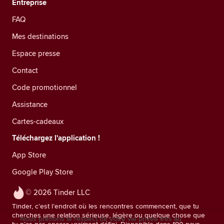
Entreprise
FAQ
Mes destinations
Espace presse
Contact
Code promotionnel
Assistance
Cartes-cadeaux
Téléchargez l'application !
App Store
Google Play Store
© 2026 Tinder LLC
Tinder, c’est l’endroit où les rencontres commencent, que tu
cherches une relation sérieuse, légère ou quelque chose que
Nous prenons le respect de votre vie privée très au
tu n’as pas encore vraiment défini. Disponible dans 190 pays