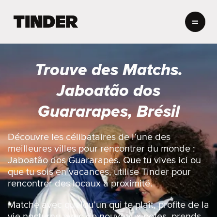
A
c
c
u
e
Trouve des Matchs.
i
l
Jaboatão dos
T
i
Guararapes, Brésil
n
d
e
Découvre les célibataires de l’une des
r
meilleures villes pour rencontrer du monde :
Jaboatão dos Guararapes. Que tu vives ici ou
que tu sois en vacances, utilise Tinder pour
rencontrer des locaux à proximité.
Matche avec quelqu’un qui te plaît, profite de la
vie nocturne avec de nouveaux potes, prends