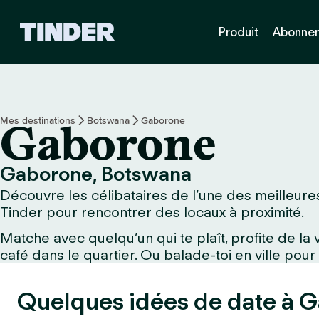
A
Produit
Abonne
c
c
u
e
i
l
Mes destinations
Botswana
Gaborone
Gaborone
T
i
n
Gaborone, Botswana
d
Découvre les célibataires de l’une des meilleures
e
r
Tinder pour rencontrer des locaux à proximité.
Matche avec quelqu’un qui te plaît, profite de l
café dans le quartier. Ou balade-toi en ville pour
Quelques idées de date à G