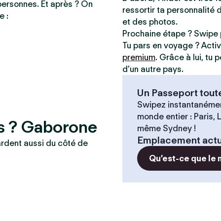
personnes. Et après ? On
ressortir ta personnalité 
e :
et des photos.
Prochaine étape ? Swipe 
Tu pars en voyage ? Acti
premium
. Grâce à lui, tu
d’un autre pays.
Un Passeport tout
Swipez instantanémen
monde entier : Paris,
es ? Gaborone
même Sydney !
Emplacement actu
ardent aussi du côté de
Qu’est-ce que le