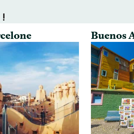
 !
celone
Buenos A