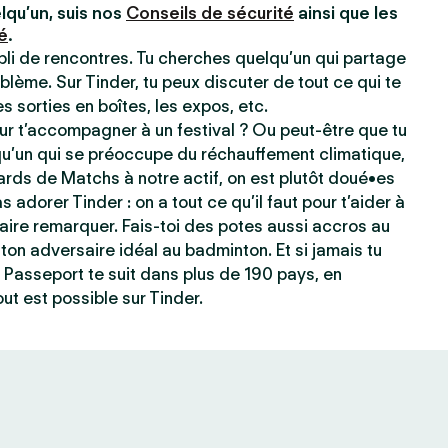
lqu’un, suis nos
Conseils de sécurité
ainsi que les
é
.
ppli de rencontres. Tu cherches quelqu’un qui partage
blème. Sur Tinder, tu peux discuter de tout ce qui te
les sorties en boîtes, les expos, etc.
r t’accompagner à un festival ? Ou peut-être que tu
qu’un qui se préoccupe du réchauffement climatique,
ards de Matchs à notre actif, on est plutôt doué•es
s adorer Tinder : on a tout ce qu’il faut pour t’aider à
e faire remarquer. Fais-toi des potes aussi accros au
ton adversaire idéal au badminton. Et si jamais tu
 Passeport te suit dans plus de 190 pays, en
ut est possible sur Tinder.