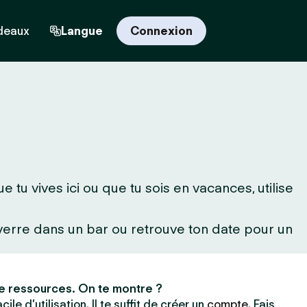
deaux
Langue
Connexion
tu vives ici ou que tu sois en vacances, utilise
 verre dans un bar ou retrouve ton date pour un
e ressources. On te montre ?
ile d’utilisation. Il te suffit de créer un
compte
. Fais