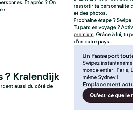
personnes. Et après ? On
ressortir ta personnalité 
e :
et des photos.
Prochaine étape ? Swipe 
Tu pars en voyage ? Acti
premium
. Grâce à lui, tu
d’un autre pays.
Un Passeport tout
Swipez instantanémen
monde entier : Paris,
s ? Kralendijk
même Sydney !
Emplacement actu
ardent aussi du côté de
Qu’est-ce que le