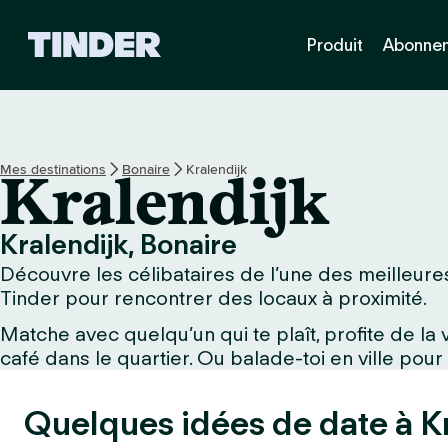
A
Produit
Abonne
c
c
u
e
i
l
Mes destinations
Bonaire
Kralendijk
Kralendijk
T
i
n
Kralendijk, Bonaire
d
Découvre les célibataires de l’une des meilleures 
e
r
Tinder pour rencontrer des locaux à proximité.
Matche avec quelqu’un qui te plaît, profite de l
café dans le quartier. Ou balade-toi en ville pour
Quelques idées de date à Kr