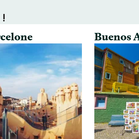
 !
celone
Buenos A