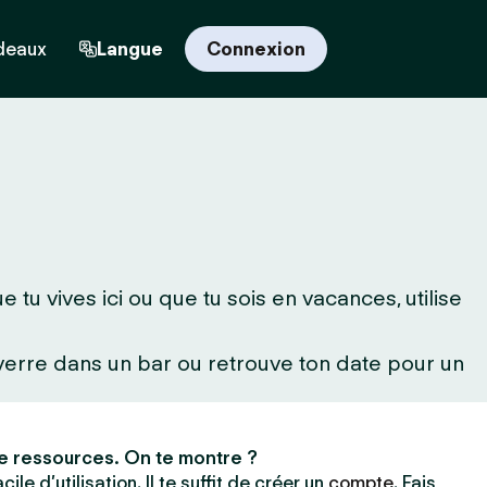
deaux
Langue
Connexion
tu vives ici ou que tu sois en vacances, utilise
 verre dans un bar ou retrouve ton date pour un
e ressources. On te montre ?
ile d’utilisation. Il te suffit de créer un
compte
. Fais