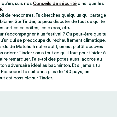
lqu’un, suis nos
Conseils de sécurité
ainsi que les
é
.
ppli de rencontres. Tu cherches quelqu’un qui partage
blème. Sur Tinder, tu peux discuter de tout ce qui te
les sorties en boîtes, les expos, etc.
r t’accompagner à un festival ? Ou peut-être que tu
qu’un qui se préoccupe du réchauffement climatique,
ards de Matchs à notre actif, on est plutôt doué•es
s adorer Tinder : on a tout ce qu’il faut pour t’aider à
e faire remarquer. Fais-toi des potes aussi accros au
ton adversaire idéal au badminton. Et si jamais tu
 Passeport te suit dans plus de 190 pays, en
ut est possible sur Tinder.