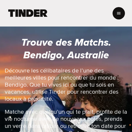
A
c
c
u
e
Trouve des Matchs.
i
l
Bendigo, Australie
T
i
n
Découvre les célibataires de l’une des
d
meilleures villes pour rencontrer du monde :
e
Bendigo. Que tu vives ici ou que tu sois en
r
vacances, utilise Tinder pour rencontrer des
locaux à proximité.
Matche avec quelqu’un qui te plaît, profite de la
vie nocturne avec de nouveaux potes, prends
un verre dans un bar ou retrouve ton date pour