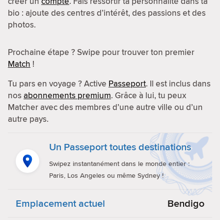
créer un
compte
. Fais ressortir ta personnalité dans ta
bio : ajoute des centres d’intérêt, des passions et des
photos.
Prochaine étape ? Swipe pour trouver ton premier
Match
!
Tu pars en voyage ? Active
Passeport
. Il est inclus dans
nos
abonnements premium
. Grâce à lui, tu peux
Matcher avec des membres d’une autre ville ou d’un
autre pays.
Un Passeport toutes destinations
Swipez instantanément dans le monde entier :
Paris, Los Angeles ou même Sydney !
Emplacement actuel
Bendigo