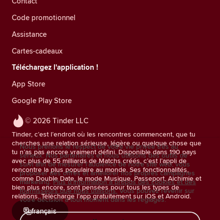
Contact
Code promotionnel
Assistance
Cartes-cadeaux
Téléchargez l'application !
App Store
Google Play Store
© 2026 Tinder LLC
Tinder, c’est l’endroit où les rencontres commencent, que tu
cherches une relation sérieuse, légère ou quelque chose que
Nous prenons le respect de votre vie privée très au
tu n’as pas encore vraiment défini. Disponible dans 190 pays
sérieux. Nos partenaires et nous utilisons des outils de
avec plus de 55 milliards de Matchs créés, c’est l’appli de
suivi afin de mesurer l’audience de notre site web, vous
rencontre la plus populaire au monde. Ses fonctionnalités,
proposer des offres et améliorer nos propres campagnes
comme Double Date, le mode Musique, Passeport, Alchimie et
marketing.
Plus d'information à propos des cookies et des
bien plus encore, sont pensées pour tous les types de
fournisseurs que nous utilisons.
Vous pouvez revenir sur
relations. Télécharge l’app gratuitement sur iOS et Android.
votre décision à tout moment dans les réglages.
français