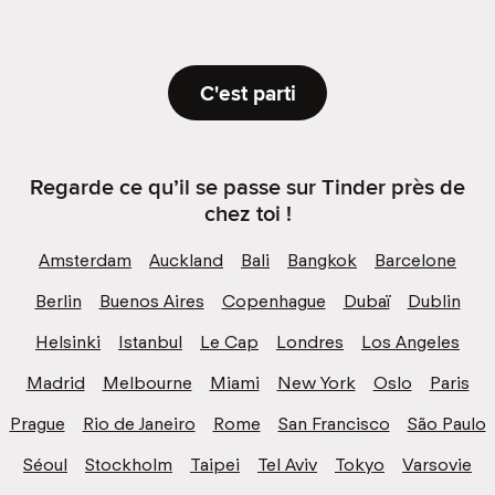
C'est parti
Regarde ce qu’il se passe sur Tinder près de
chez toi !
Amsterdam
Auckland
Bali
Bangkok
Barcelone
Berlin
Buenos Aires
Copenhague
Dubaï
Dublin
Helsinki
Istanbul
Le Cap
Londres
Los Angeles
Madrid
Melbourne
Miami
New York
Oslo
Paris
Prague
Rio de Janeiro
Rome
San Francisco
São Paulo
Séoul
Stockholm
Taipei
Tel Aviv
Tokyo
Varsovie