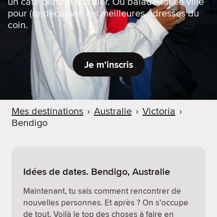
un café dans le quartier. Ou balade-toi en ville
pour (re)découvrir les meilleures adresses du
coin.
Je m’inscris
Mes destinations
›
Australie
›
Victoria
›
Bendigo
Idées de dates. Bendigo, Australie
Maintenant, tu sais comment rencontrer de
nouvelles personnes. Et après ? On s’occupe
de tout. Voilà le top des choses à faire en