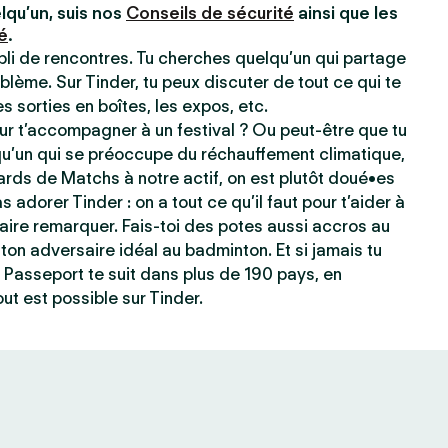
lqu’un, suis nos
Conseils de sécurité
ainsi que les
é
.
ppli de rencontres. Tu cherches quelqu’un qui partage
blème. Sur Tinder, tu peux discuter de tout ce qui te
les sorties en boîtes, les expos, etc.
r t’accompagner à un festival ? Ou peut-être que tu
qu’un qui se préoccupe du réchauffement climatique,
ards de Matchs à notre actif, on est plutôt doué•es
s adorer Tinder : on a tout ce qu’il faut pour t’aider à
e faire remarquer. Fais-toi des potes aussi accros au
ton adversaire idéal au badminton. Et si jamais tu
 Passeport te suit dans plus de 190 pays, en
ut est possible sur Tinder.