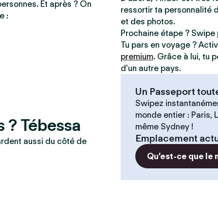
personnes. Et après ? On
ressortir ta personnalité 
e :
et des photos.
Prochaine étape ? Swipe 
Tu pars en voyage ? Acti
premium
. Grâce à lui, tu
d’un autre pays.
Un Passeport tout
Swipez instantanémen
monde entier : Paris,
s ? Tébessa
même Sydney !
Emplacement actu
ardent aussi du côté de
Qu’est-ce que le