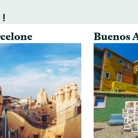
 !
celone
Buenos A