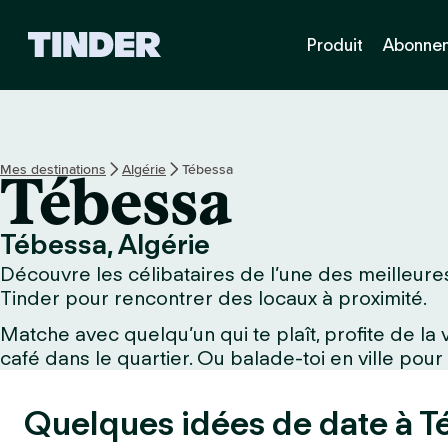
A
Produit
Abonne
c
c
u
e
i
l
Mes destinations
Algérie
Tébessa
Tébessa
T
i
n
Tébessa, Algérie
d
Découvre les célibataires de l’une des meilleures
e
r
Tinder pour rencontrer des locaux à proximité.
Matche avec quelqu’un qui te plaît, profite de l
café dans le quartier. Ou balade-toi en ville pour
Quelques idées de date à T