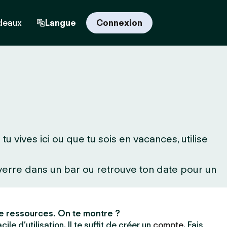
deaux
Langue
Connexion
 vives ici ou que tu sois en vacances, utilise
 verre dans un bar ou retrouve ton date pour un
e ressources. On te montre ?
ile d’utilisation. Il te suffit de créer un
compte
. Fais