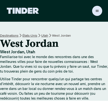
A
c
c
u
e
Destinations
États-Unis
Utah
West Jordan
i
West Jordan
l
T
i
West Jordan, Utah
n
Familiarise-toi avec le monde des rencontres dans une des
d
meilleures villes pour faire de nouvelles connaissances : West
e
Jordan. Que tu vives ici ou que tu prévois y faire un saut, sur Tinder,
tu trouveras plein de gens du coin près de toi.
r
Utilise Tinder pour rencontrer quelqu'un qui partage tes centres
d'intérêt, découvrir la vie nocturne avec un nouvel ami, prendre un
verre dans un bar local ou donner rendez-vous à un match dans un
café voisin. Ou faites un peu de tourisme pour découvrir (ou
redécouvrir) toutes les meilleures choses à faire en ville.