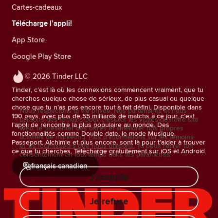
Cartes-cadeaux
Télécharge l’appli!
App Store
Google Play Store
© 2026 Tinder LLC
Tinder, c’est là où les connexions commencent vraiment, que tu
cherches quelque chose de sérieux, de plus casual ou quelque
chose que tu n’as pas encore tout à fait défini. Disponible dans
Nous respectons ta vie privée. Nos partenaires et nous
190 pays, avec plus de 55 milliards de matchs à ce jour, c’est
utilisons des témoins pour mesurer les visites de notre site
l’appli de rencontre la plus populaire au monde. Des
Web, te présenter des offres et améliorer nos propres
fonctionnalités comme Double date, le mode Musique,
activités de marketing.
Plus d'informations sur les témoins
Passeport, Alchimie et plus encore, sont là pour t'aider à trouver
et les fournisseurs que nous utilisons.
Tu peux retirer ton
ce que tu cherches. Télécharge gratuitement sur iOS et Android.
consentement en tout temps dans tes paramètres.
français canadien
J'accepte
Je refuse