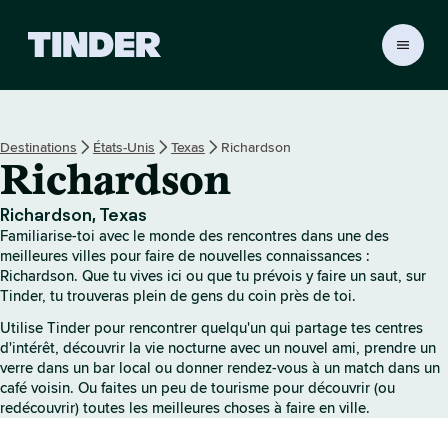
A
c
c
u
e
Destinations
États-Unis
Texas
Richardson
i
Richardson
l
T
i
Richardson, Texas
n
Familiarise-toi avec le monde des rencontres dans une des
d
meilleures villes pour faire de nouvelles connaissances :
e
Richardson. Que tu vives ici ou que tu prévois y faire un saut, sur
Tinder, tu trouveras plein de gens du coin près de toi.
r
Utilise Tinder pour rencontrer quelqu'un qui partage tes centres
d'intérêt, découvrir la vie nocturne avec un nouvel ami, prendre un
verre dans un bar local ou donner rendez-vous à un match dans un
café voisin. Ou faites un peu de tourisme pour découvrir (ou
redécouvrir) toutes les meilleures choses à faire en ville.