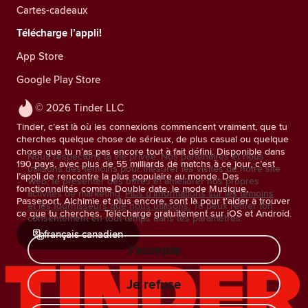
Cartes-cadeaux
Télécharge l’appli!
App Store
Google Play Store
© 2026 Tinder LLC
Tinder, c’est là où les connexions commencent vraiment, que tu
cherches quelque chose de sérieux, de plus casual ou quelque
chose que tu n’as pas encore tout à fait défini. Disponible dans
Nous respectons ta vie privée. Nos partenaires et nous
190 pays, avec plus de 55 milliards de matchs à ce jour, c’est
utilisons des témoins pour mesurer les visites de notre site
l’appli de rencontre la plus populaire au monde. Des
Web, te présenter des offres et améliorer nos propres
fonctionnalités comme Double date, le mode Musique,
activités de marketing.
Plus d'informations sur les témoins
Passeport, Alchimie et plus encore, sont là pour t'aider à trouver
et les fournisseurs que nous utilisons.
Tu peux retirer ton
ce que tu cherches. Télécharge gratuitement sur iOS et Android.
consentement en tout temps dans tes paramètres.
français canadien
J'accepte
Je refuse