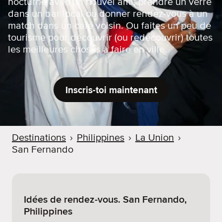
nocturne avec un nouvel ami, prendre un verre
dans un bar local ou donner rendez-vous à un
match dans un café voisin. Ou faites un peu de
tourisme pour découvrir (ou redécouvrir) toutes
les meilleures choses à faire en ville.
Inscris-toi maintenant
Destinations
›
Philippines
›
La Union
›
San Fernando
Idées de rendez-vous. San Fernando,
Philippines