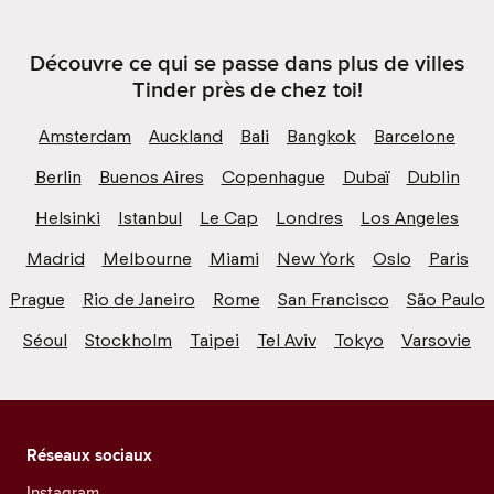
Découvre ce qui se passe dans plus de villes
Tinder près de chez toi!
Amsterdam
Auckland
Bali
Bangkok
Barcelone
Berlin
Buenos Aires
Copenhague
Dubaï
Dublin
Helsinki
Istanbul
Le Cap
Londres
Los Angeles
Madrid
Melbourne
Miami
New York
Oslo
Paris
Prague
Rio de Janeiro
Rome
San Francisco
São Paulo
Séoul
Stockholm
Taipei
Tel Aviv
Tokyo
Varsovie
Réseaux sociaux
Instagram