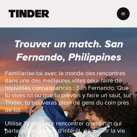
A
c
c
u
e
Trouver un match. San
i
l
Fernando, Philippines
T
i
n
Familiarise-toi avec le monde des rencontres
d
dans une des meilleures villes pour faire de
e
nouvelles connaissances : San Fernando. Que
r
tu vives ici ou que tu prévois y faire un saut, sur
Tinder, tu trouveras plein de gens du coin près
de toi.
Utilise Tinder pour rencontrer quelqu'un qui
partage tes centres d'intérêt, découvrir la vie