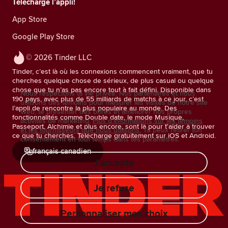
Télécharge l’appli!
App Store
Google Play Store
© 2026 Tinder LLC
Tinder, c’est là où les connexions commencent vraiment, que tu
cherches quelque chose de sérieux, de plus casual ou quelque
chose que tu n’as pas encore tout à fait défini. Disponible dans
Nous respectons ta vie privée. Nos partenaires et nous
190 pays, avec plus de 55 milliards de matchs à ce jour, c’est
utilisons des témoins pour mesurer les visites de notre site
l’appli de rencontre la plus populaire au monde. Des
Web, te présenter des offres et améliorer nos propres
fonctionnalités comme Double date, le mode Musique,
activités de marketing.
Plus d'informations sur les témoins
Passeport, Alchimie et plus encore, sont là pour t'aider à trouver
et les fournisseurs que nous utilisons.
Tu peux retirer ton
ce que tu cherches. Télécharge gratuitement sur iOS et Android.
consentement en tout temps dans tes paramètres.
français canadien
J'accepte
Je refuse
Personnaliser mes choix